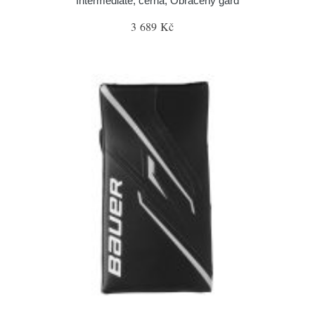
Intermediate, černá, Obrácený gard
3 689 Kč