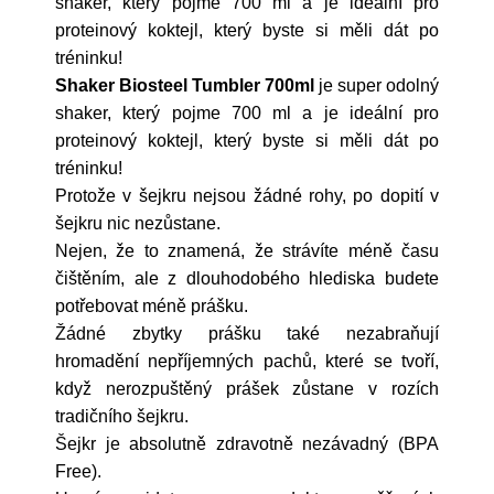
shaker, který pojme 700 ml a je ideální pro
proteinový koktejl, který byste si měli dát po
tréninku!
Shaker Biosteel Tumbler 700ml
je super odolný
shaker, který pojme 700 ml a je ideální pro
proteinový koktejl, který byste si měli dát po
tréninku!
Protože v šejkru nejsou žádné rohy, po dopití v
šejkru nic nezůstane.
Nejen, že to znamená, že strávíte méně času
čištěním, ale z dlouhodobého hlediska budete
potřebovat méně prášku.
Žádné zbytky prášku také nezabraňují
hromadění nepříjemných pachů, které se tvoří,
když nerozpuštěný prášek zůstane v rozích
tradičního šejkru.
Šejkr je absolutně zdravotně nezávadný (BPA
Free).