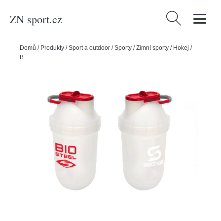
ZN sport.cz
Vyhledávání
Domů
/
Produkty
/
Sport a outdoor
/
Sporty
/
Zimní sporty
/
Hokej
/
Biosteel Shaker Biosteel Tumbler 700ml, bílá