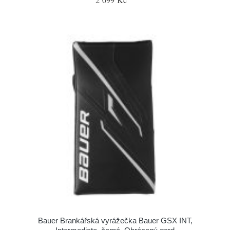
Bauer Brankářská vyrážečka Bauer GSX INT,