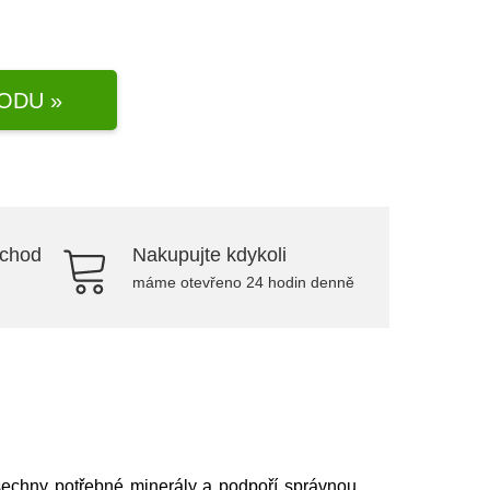
ODU »
bchod
Nakupujte kdykoli
máme otevřeno 24 hodin denně
šechny potřebné minerály a podpoří správnou