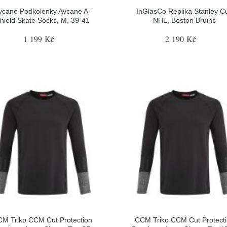
ycane Podkolenky Aycane A-
InGlasCo Replika Stanley C
hield Skate Socks, M, 39-41
NHL, Boston Bruins
1 199 Kč
2 190 Kč
M Triko CCM Cut Protection
CCM Triko CCM Cut Protect