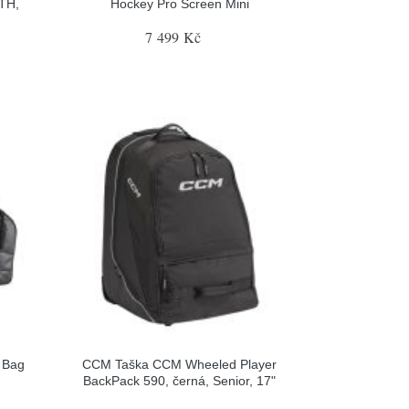
TH,
Hockey Pro Screen Mini
7 499 Kč
 Bag
CCM Taška CCM Wheeled Player
BackPack 590, černá, Senior, 17"