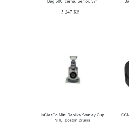
Bag 580, černá, Senior, 37"
Ba
5 247 Kč
InGlasCo Mini Replika Stanley Cup
CCM
NHL, Boston Bruins