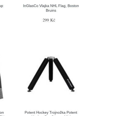
up
InGlasCo Vlajka NHL Flag, Boston
Bruins
299 Kč
ion
Potent Hockey Trojnožka Potent