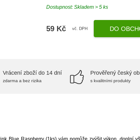
Dostupnost: Skladem > 5 ks
59 Kč
DO OBCH
vč. DPH
Vrácení zboží do 14 dní
Prověřený český o
zdarma a bez rizika
s kvalitními produkty
Drink Blue Raspberry (1ks) vám pomůže zvýšit výkon, doplní v