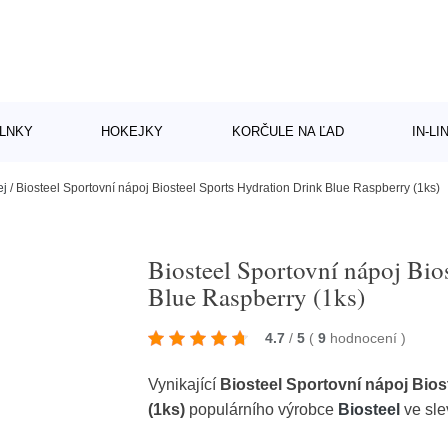
LNKY
HOKEJKY
KORČULE NA ĽAD
IN-L
ej
/
Biosteel Sportovní nápoj Biosteel Sports Hydration Drink Blue Raspberry (1ks)
Biosteel Sportovní nápoj Bio
Blue Raspberry (1ks)
4.7
/
5
(
9
hodnocení
)
Vynikající
Biosteel Sportovní nápoj Bios
(1ks)
populárního výrobce
Biosteel
ve sle