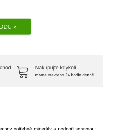
ODU »
bchod
Nakupujte kdykoli
máme otevřeno 24 hodin denně
šechny potřebné minerály a podpoří správnou