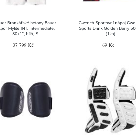
uer Brankářské betony Bauer
Cwench Sportovní nápoj Cwe
por Flylite INT, Intermediate,
Sports Drink Golden Berry 5
30+1", bílá, S
(1ks)
37 799 Kč
69 Kč