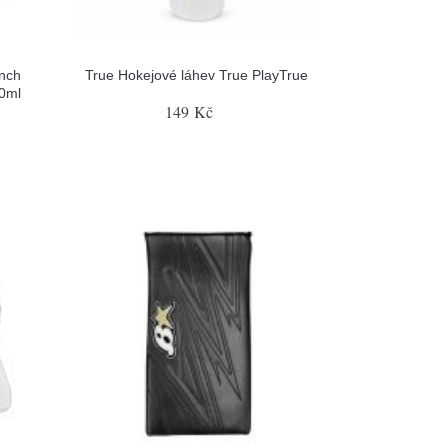
nch
True Hokejové láhev True PlayTrue
00ml
149 Kč