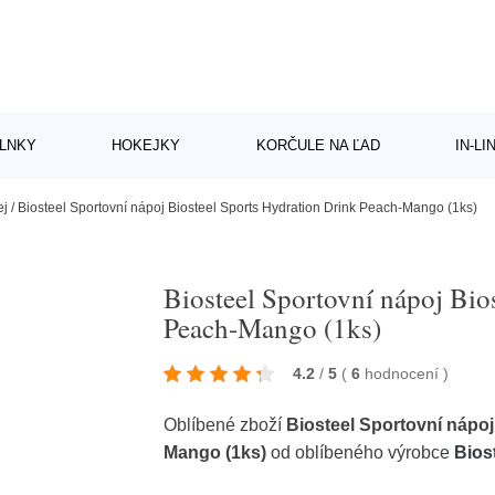
LNKY
HOKEJKY
KORČULE NA ĽAD
IN-L
ej
/
Biosteel Sportovní nápoj Biosteel Sports Hydration Drink Peach-Mango (1ks)
Biosteel Sportovní nápoj Bio
Peach-Mango (1ks)
4.2
/
5
(
6
hodnocení
)
Oblíbené zboží
Biosteel Sportovní nápoj
Mango (1ks)
od oblíbeného výrobce
Bios