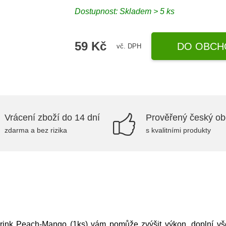
Dostupnost: Skladem > 5 ks
59 Kč
DO OBCH
vč. DPH
Vrácení zboží do 14 dní
Prověřený český o
zdarma a bez rizika
s kvalitními produkty
Drink Peach-Mango (1ks) vám pomůže zvýšit výkon, doplní v