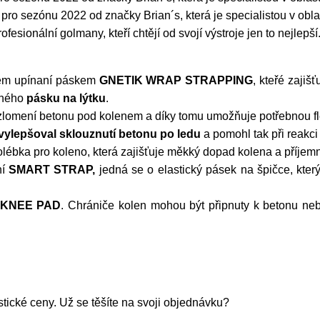
pro sezónu 2022 od značky Brian´s, která je specialistou v obla
fesionální golmany, kteří chtějí od svojí výstroje jen to nejlepší
tém upínaní páskem
GNETIK WRAP STRAPPING
, kteřé zaji
elného
pásku na lýtku
.
zlomení betonu pod kolenem a díky tomu umožňuje potřebnou flex
vylepšoval sklouznutí betonu po ledu
a pomohl tak při reakc
lébka pro koleno, která zajišťuje měkký dopad kolena a příjem
ní
SMART STRAP,
jedná se o elastický pásek na špičce, který 
 KNEE PAD
. Chrániče kolen mohou být připnuty k betonu ne
tické ceny. Už se těšíte na svoji objednávku?