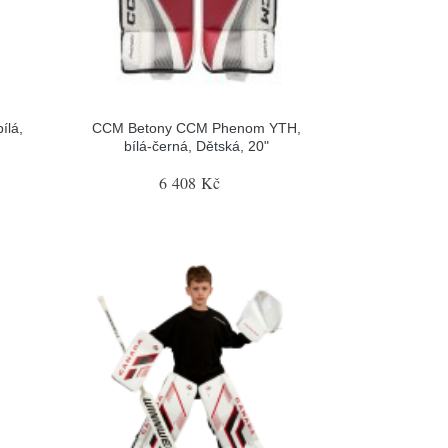
ílá,
CCM Betony CCM Phenom YTH,
bílá-černá, Dětská, 20"
6 408 Kč