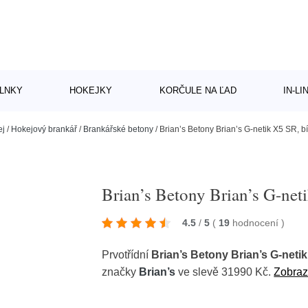
LNKY
HOKEJKY
KORČULE NA ĽAD
IN-L
ej
/
Hokejový brankář
/
Brankářské betony
/
Brian’s Betony Brian’s G-netik X5 SR, bí
Brian’s Betony Brian’s G-neti
4.5
/
5
(
19
hodnocení
)
Prvotřídní
Brian’s Betony Brian’s G-netik
značky
Brian’s
ve slevě 31990 Kč.
Zobrazi