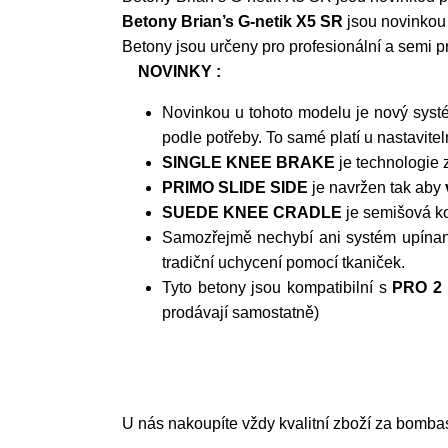
Betony Brian’s G-netik X5 SR
jsou novinkou 
Betony jsou určeny pro profesionální a semi pro
NOVINKY :
Novinkou u tohoto modelu je nový sys
podle potřeby. To samé platí u nastavit
SINGLE KNEE BRAKE
je technologie 
PRIMO SLIDE SIDE
je navržen tak aby
SUEDE KNEE CRADLE
je semišová ko
Samozřejmě nechybí ani systém upína
tradiční uchycení pomocí tkaniček.
Tyto betony jsou kompatibilní s
PRO 2
prodávají samostatně)
U nás nakoupíte vždy kvalitní zboží za bombas