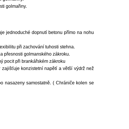
sti golmařiny.
.
šťuje jednoduché dopnutí betonu přímo na nohu
ibilitu při zachování tuhosti stehna.
i a přesnosti golmanského zákroku.
ný pocit při brankářském zákroku
zajišťuje konzistetní napětí a větší výdrž než
bo nasazeny samostatně. ( Chrániče kolen se