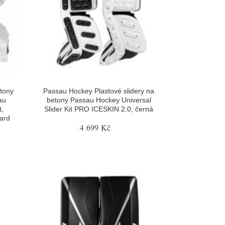
tony
Passau Hockey Plastové slidery na
au
betony Passau Hockey Universal
t,
Slider Kit PRO ICESKIN 2.0, černá
gard
4 699 Kč