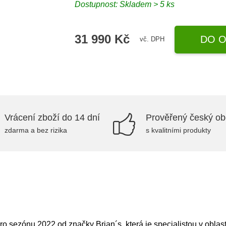
Dostupnost: Skladem > 5 ks
31 990 Kč
DO O
vč. DPH
Vrácení zboží do 14 dní
Prověřený český o
zdarma a bez rizika
s kvalitními produkty
o sezónu 2022 od značky Brian´s, která je specialistou v oblast