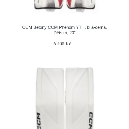
CCM Betony CCM Phenom YTH, bílá-černá,
Dětská, 20"
6 408 Kč