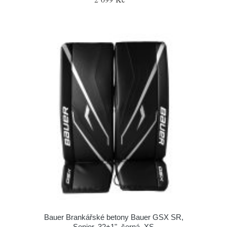
Bauer Brankářské betony Bauer GSX SR,
Senior, 32+1", černá, XS