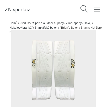
ZN sport.cz
Vyhledávání
Domů
/
Produkty
/
Sport a outdoor
/
Sporty
/
Zimní sporty
/
Hokej
/
Hokejový brankář
/
Brankářské betony
/
Brian’s Betony Brian’s Net Zero
3 JR, bílá, Junior, 27+1"