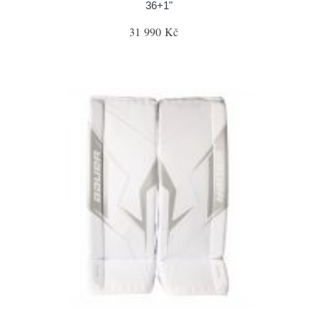
36+1"
31 990 Kč