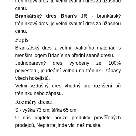
tréninkový dres je velmi kvalitní dres za úžasnou
cenu.
Brankářský dres Brian’s JR
- brankářský
tréninkový dres je velmi kvalitní dres za úžasnou
cenu.
Popis:
Brankářský dres z velmi kvalitního materiáu s
menším logem Brian´s na přední straně dresu.
Jednobarevný dres vyrobený ze 100%
polyesteru, je ideální volbou na trénink i zápasy
všech hokejistů.
Velmi vzdušný dres vhodný pro rozlišení při
tréninku nebo zápasu.
Rozměry dresu:
S - výška 73 cm; šířka 65 cm
U nás najdete pouze produkty prověřených
prodejců, Neplaťte jinde víc, než musíte.