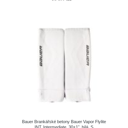
Bauer Brankářské betony Bauer Vapor Flylite
INT, Intermediate, 30+1", bílá, S