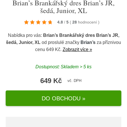
Brian’s Brankářský dres Brian’s JR,
šedá, Junior, XL
4.8
/
5
(
28
hodnocení
)
Nabídka pro vás:
Brian’s Brankářský dres Brian’s JR,
šedá, Junior, XL
od proslulé značky
Brian’s
za příznivou
cenu 649 Kč.
Zobrazit více »
Dostupnost: Skladem > 5 ks
649 Kč
vč. DPH
DO OBCHODU »