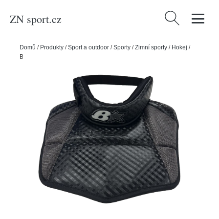
ZN sport.cz
Vyhledávání
Domů
/
Produkty
/
Sport a outdoor
/
Sporty
/
Zimní sporty
/
Hokej
/
Brian’s Brankářský nákrčník Brian’s Eclipse Pro, černá, Senior