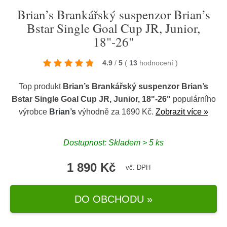
Brian’s Brankářský suspenzor Brian’s
Bstar Single Goal Cup JR, Junior,
18"-26"
4.9
/
5
(
13
hodnocení
)
Top produkt
Brian’s Brankářský suspenzor Brian’s
Bstar Single Goal Cup JR, Junior, 18"-26"
populárního
výrobce
Brian’s
výhodně za 1690 Kč.
Zobrazit více »
Dostupnost: Skladem > 5 ks
1 890 Kč
vč. DPH
DO OBCHODU »