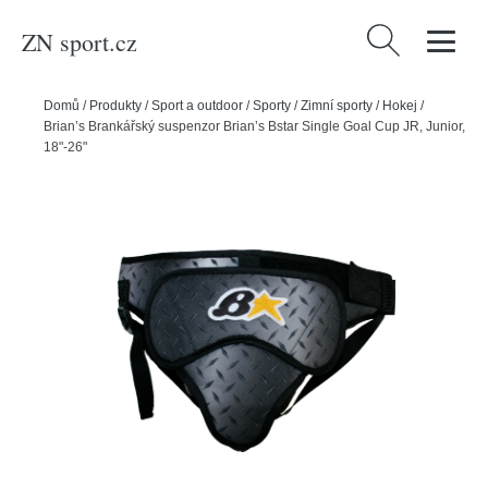
ZN sport.cz
Vyhledávání
Domů
/
Produkty
/
Sport a outdoor
/
Sporty
/
Zimní sporty
/
Hokej
/
Brian’s Brankářský suspenzor Brian’s Bstar Single Goal Cup JR, Junior,
18"-26"