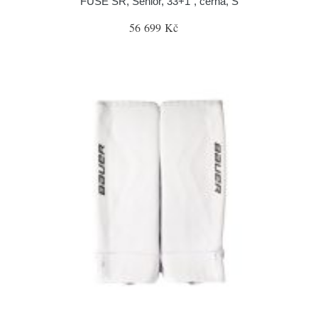
FUSE SR, Senior, 33+1", černá, S
56 699 Kč