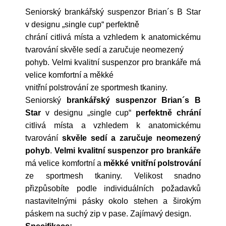
Seniorský brankářský suspenzor Brian´s B Star
v designu „single cup“ perfektně
chrání citlivá místa a vzhledem k anatomickému
tvarování skvěle sedí a zaručuje neomezený
pohyb. Velmi kvalitní suspenzor pro brankáře má
velice komfortní a měkké
vnitřní polstrování ze sportmesh tkaniny.
Seniorský
brankářský suspenzor Brian´s B
Star
v designu „single cup“
perfektně chrání
citlivá místa a vzhledem k anatomickému
tvarování
skvěle sedí a zaručuje neomezený
pohyb
.
Velmi kvalitní suspenzor pro brankáře
má velice komfortní a
měkké vnitřní polstrování
ze sportmesh tkaniny. Velikost snadno
přizpůsobíte podle individuálních požadavků
nastavitelnými pásky okolo stehen a širokým
páskem na suchý zip v pase. Zajímavý design.