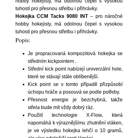
hobby hokejisty, má odolnou čepel s vysokou
tuhostí pro přesnou střelbu i přihrávky.
Hokejka CCM Tacks 9080 INT
– pro náročné
hobby hokejisty, má odolnou čepel s vysokou
tuhostí pro přesnou střelbu i přihrávky.
Popis:
Je propracovaná kompozitová hokejka se
středním kickpointem .
Střední kick point nabízejí univerzální hole,
které se stávají stále oblíbenější.
Kick point se v tomto případě přizpůsobí
úchopu hráče a posouvá se podle potřeby.
Přesnost energie je bezchybná, takže
střela bude mít vždy dobrý ráz.
Použití technologie X-Flow, která
napomáhá k výraznějšímu zhutnění vláken,
je ve výsledku hokejka lehčí o 10 gramů,