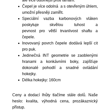
ale více odolnější proti lámání.
Čepel je více odolná a s otevřeným úhlem,
umožní přesněji zamířit.
Speciální vazba karbonových vláken
poskytuje skvělou tuhost a
pevnost pro větší trvanlivost shaftu a
čepele.
Inovovaný povrch čepele dodává lepší cit
pro puk.
Jedinečná INT geometrie se zaoblenými
hranami a konkávními boky, zajišťuje
dokonalé pohodlí a snadné ovládání
hokejky.
Délka hokejky: 160cm
Ceny a dodací lhůty tlačíme stále dolů. Naše
heslo: kvalita, výhodná cena, prozákaznický
přístup.