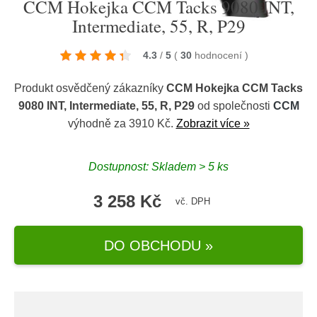
CCM Hokejka CCM Tacks 9080 INT,
Intermediate, 55, R, P29
4.3
/
5
(
30
hodnocení
)
Produkt osvědčený zákazníky
CCM Hokejka CCM Tacks
9080 INT, Intermediate, 55, R, P29
od společnosti
CCM
výhodně za 3910 Kč.
Zobrazit více »
Dostupnost: Skladem > 5 ks
3 258 Kč
vč. DPH
DO OBCHODU »