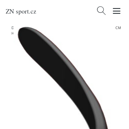
ZN sport.cz
Vyhledávání
Domů
/
Produkty
/
Sport a outdoor
/
Sporty
/
Zimní sporty
/
Hokej
/
CCM
Hokejka CCM Tacks 9080 INT, Intermediate, 55, R, P29