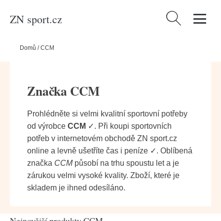
ZN sport.cz
Vyhledávání
Domů
/
CCM
Značka CCM
Prohlédněte si velmi kvalitní sportovní potřeby
od výrobce
CCM
✓. Při koupi sportovních
potřeb v internetovém obchodě ZN sport.cz
online a levně ušetříte čas i peníze ✓. Oblíbená
značka
CCM
působí na trhu spoustu let a je
zárukou velmi vysoké kvality. Zboží, které je
skladem je ihned odesíláno.
Nejnovější produkty CCM