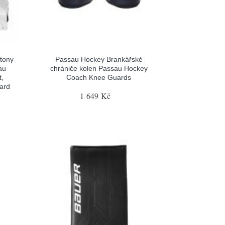
tony
Passau Hockey Brankářské
au
chrániče kolen Passau Hockey
t,
Coach Knee Guards
gard
1 649 Kč