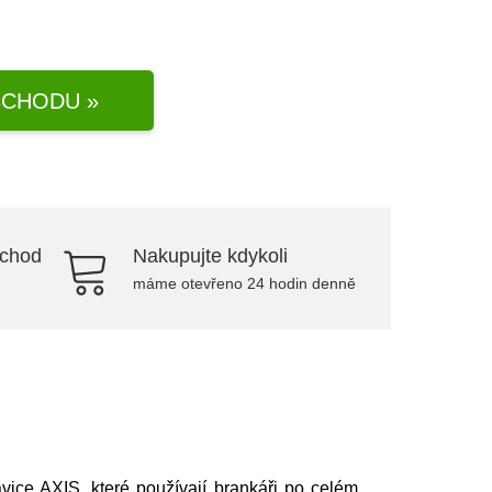
CHODU »
bchod
Nakupujte kdykoli
máme otevřeno 24 hodin denně
ce AXIS, které používají brankáři po celém