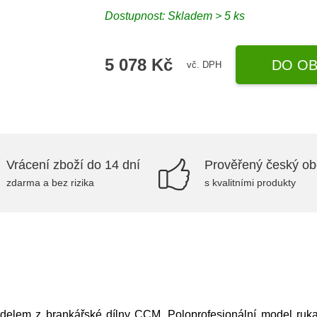
Dostupnost: Skladem > 5 ks
5 078 Kč
DO OB
vč. DPH
Vrácení zboží do 14 dní
Prověřený český o
zdarma a bez rizika
s kvalitními produkty
lem z brankářské dílny CCM. Poloprofesionální model rukavi