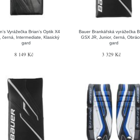
an’s Vyrážečka Brian’s Optik X4
Bauer Brankářská vyrážečka 
, černá, Intermediate, Klasický
GSX JR, Junior, černá, Obrá
gard
gard
8 149 Kč
3 329 Kč