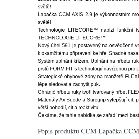
světě!
Lapačka CCM AXIS 2.9 je výkonnostním mode
světě!
Technologie LITECORE™ nabízí funkční 
TECHNOLOGIE LITECORE™.
Nový úhel 591 je postavený na osvědčené verz
k okamžitému připravení ke hře. Snadné nasa
Systém upínání křížem. Upínání na hřbetu ruky
prstů FORM FIT s technologií navrženou pro ci
Strategické ohybové zóny na manžetě FLEXM
lépe sledovat a zachytit puk.
Chránič hřbetu ruky tvoří tvarovaný hřbet FLE
Materiály Ax Suede a Suregrip vylepšují cit,
větší pohodlí, cit a reaktivitu.
Čekáme, že tahle nabídka se zařadí mezi bests
Popis produktu CCM Lapačka CCM Ax