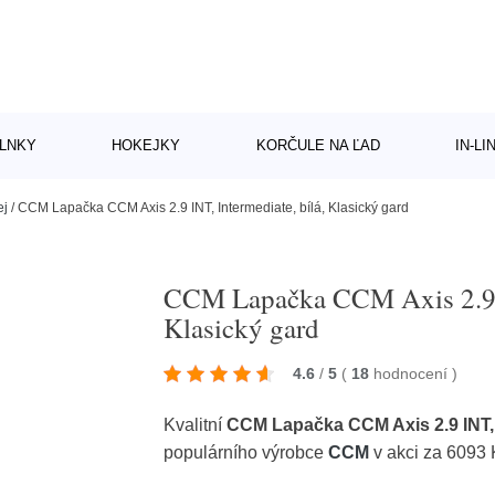
LNKY
HOKEJKY
KORČULE NA ĽAD
IN-L
ej
/
CCM Lapačka CCM Axis 2.9 INT, Intermediate, bílá, Klasický gard
CCM Lapačka CCM Axis 2.9 IN
Klasický gard
4.6
/
5
(
18
hodnocení
)
Kvalitní
CCM Lapačka CCM Axis 2.9 INT, I
populárního výrobce
CCM
v akci za 6093