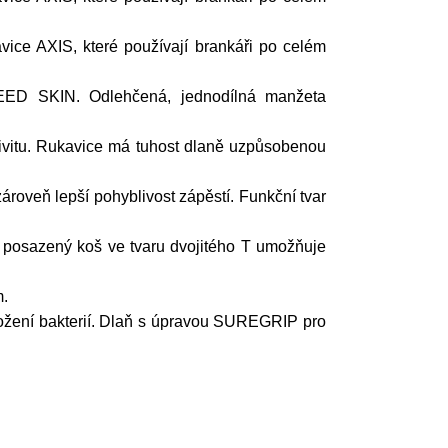
ce AXIS, které používají brankáři po celém
ED SKIN. Odlehčená, jednodílná manžeta
ktivitu. Rukavice má tuhost dlaně uzpůsobenou
ároveň lepší pohyblivost zápěstí. Funkční tvar
posazený koš ve tvaru dvojitého T umožňuje
m.
množení bakterií. Dlaň s úpravou SUREGRIP pro