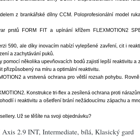
lem z brankářské dílny CCM. Poloprofesionální model rukavi
tvar prstů FORM FIT a upínání křížem FLEXMOTION2 SPE
i 590, ale díky inovacím nabízí vylepšené zavření, cit i rea
zení a zachytávání puků.
 pomocí několika upevňovacích bodů zajistí lepší reaktivitu a z
t přizpůsobený na míru a optimální reaktivitu.
OTION2 a vrstvená ochrana pro větší rozsah pohybu. Rovně 
XMOTION2. Konstrukce tri-flex a zesílená ochrana proti nárazů
 pohodlí i reaktivitu a ošetření brání nežádoucímu zápachu a 
ellery. Už se těšíte na svoji objednávku?
is 2.9 INT, Intermediate, bílá, Klasický gard