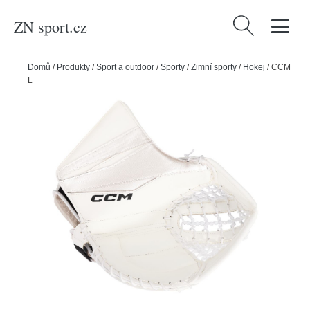
ZN sport.cz
Vyhledávání
Domů
/
Produkty
/
Sport a outdoor
/
Sporty
/
Zimní sporty
/
Hokej
/
CCM
Lapačka CCM Axis XF SR, Senior, bílá, Klasický gard