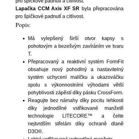
pro špičkové padnutí a citlivost.
Lapačka CCM Axis XF SR
byla přepracována
pro špičkové padnutí a citlivost.
Popis:
Má vylepšený širší otvor kapsy s
pohotovým a bezešvým zavíráním ve tvaru
T.
Přepracovaný a reaktivní systém FormFit
obsahuje nový pohodlný a nastavitelný
systém uchycení malíčku a ukazováčku
spolu s výkonnostními výhodami větší
pohyblivosti zápěstí díky pásku CrossForm.
Reagujte bez námahy díky pocitu lehkosti
díky jednodílné vstřikované manžetě
technologie LITECORE™ a čelte
nejtvrdším střelám díky ochraně dlaně
D3O®.