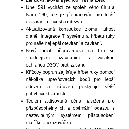
Lehká vstřikovaná jednodílná manžeta.
Úhel 591 vychází ze spolehlivého úhlu a
tvaru 590, ale je přepracován pro lepší
uzavírání, citlivost a odezvu.
Aktualizovaná konstrukce zlomu, tuhost
dlaně, integrace T systému a hřbetu ruky
pro naše nejlepší otevírání a zavírání.
Nový pocit připravenosti na hru se
snadnějším uzavíráním s vysokou
ochranou D3O® proti zásahu.
Křížový popruh zajišťuje hřbet ruky pomocí
několika upevňovacích bodů pro lepší
odezvu a zároveň poskytuje větší
pohyblivost zápěstí.
Teplem aktivovaná pěna navržená pro
přizpůsobitelný cit a optimální odezvu s
nastavitelným systémem přizpůsobení
malíčku a ukazováčku.