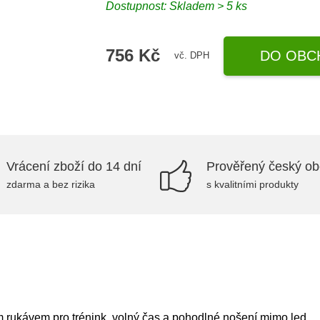
Dostupnost: Skladem > 5 ks
756 Kč
DO OBC
vč. DPH
Vrácení zboží do 14 dní
Prověřený český o
zdarma a bez rizika
s kvalitními produkty
m rukávem pro trénink, volný čas a pohodlné nošení mimo led.