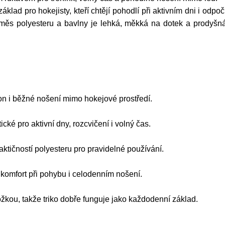
klad pro hokejisty, kteří chtějí pohodlí při aktivním dni i odpo
 Směs polyesteru a bavlny je lehká, měkká na dotek a prodyšn
ion i běžné nošení mimo hokejové prostředí.
cké pro aktivní dny, rozcvičení i volný čas.
ktičností polyesteru pro pravidelné používání.
komfort při pohybu i celodenním nošení.
žkou, takže triko dobře funguje jako každodenní základ.