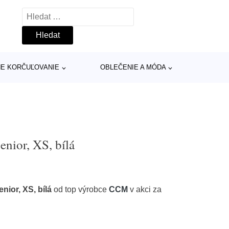
Vyhledávání
INE KORČUĽOVANIE
OBLEČENIE A MÓDA
ior, XS, bílá
ior, XS, bílá
od top výrobce
CCM
v akci za