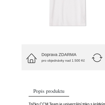
Doprava ZDARMA
pro objednávky nad 1.500 Kč
Popis produktu
Tričko CCM Team je univerzální triko s krátký