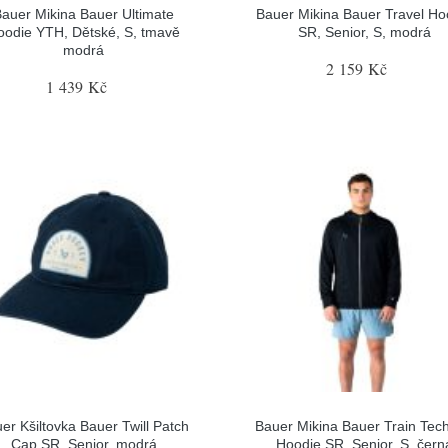
auer Mikina Bauer Ultimate
Bauer Mikina Bauer Travel Ho
oodie YTH, Dětské, S, tmavě
SR, Senior, S, modrá
modrá
2 159 Kč
1 439 Kč
er Kšiltovka Bauer Twill Patch
Bauer Mikina Bauer Train Tech
Cap SR, Senior, modrá
Hoodie SR, Senior, S, čern