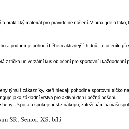
a praktický materiál pro pravidelné nošení. V praxi jde o triko, 
 a podporuje pohodlí během aktivnějších dnů. To oceníte při s
á z trička univerzální kus oblečení pro sportovní i každodenní p
ny týmů i zákazníky, kteří hledají pohodlné sportovní tričko n
uje jako základní vrstva pro aktivní den i běžné nošení.
hopy. Úspora a spokojenost z nákupu, záleží nám na vaší spok
m SR, Senior, XS, bílá