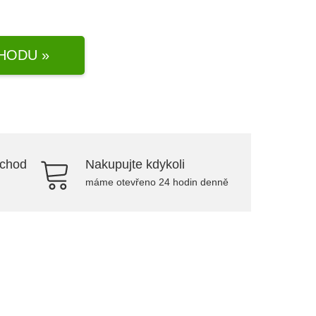
HODU »
bchod
Nakupujte kdykoli
máme otevřeno 24 hodin denně