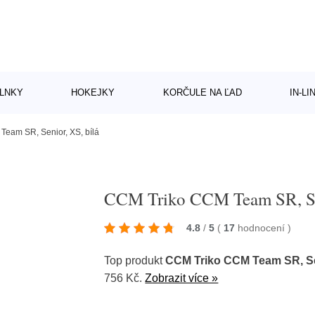
LNKY
HOKEJKY
KORČULE NA ĽAD
IN-L
eam SR, Senior, XS, bílá
CCM Triko CCM Team SR, Sen
4.8
/
5
(
17
hodnocení
)
Top produkt
CCM Triko CCM Team SR, Sen
756 Kč.
Zobrazit více »