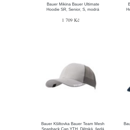
Bauer Mikina Bauer Ultimate
B
Hoodie SR, Senior, S, modrá
H
1 709 Kč
Bauer Kšiltovka Bauer Team Mesh
Bau
Snapback Cap YTH, Dětská, šedá