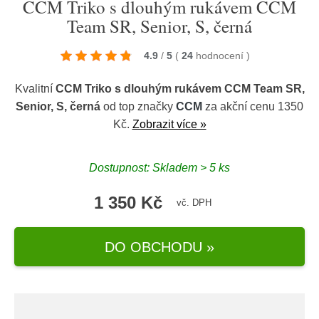
CCM Triko s dlouhým rukávem CCM
Team SR, Senior, S, černá
4.9
/
5
(
24
hodnocení
)
Kvalitní
CCM Triko s dlouhým rukávem CCM Team SR,
Senior, S, černá
od top značky
CCM
za akční cenu 1350
Kč.
Zobrazit více »
Dostupnost: Skladem > 5 ks
1 350 Kč
vč. DPH
DO OBCHODU »