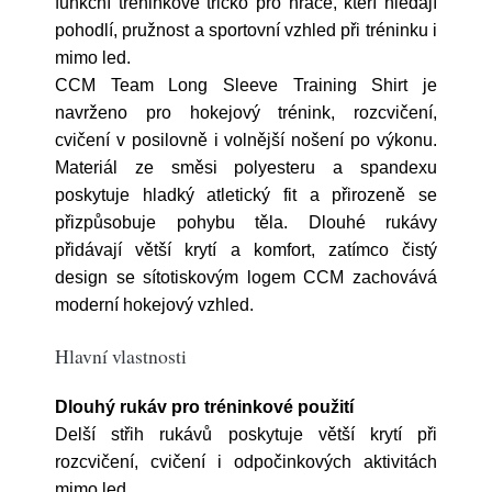
funkční tréninkové tričko pro hráče, kteří hledají
pohodlí, pružnost a sportovní vzhled při tréninku i
mimo led.
CCM Team Long Sleeve Training Shirt je
navrženo pro hokejový trénink, rozcvičení,
cvičení v posilovně i volnější nošení po výkonu.
Materiál ze směsi polyesteru a spandexu
poskytuje hladký atletický fit a přirozeně se
přizpůsobuje pohybu těla. Dlouhé rukávy
přidávají větší krytí a komfort, zatímco čistý
design se sítotiskovým logem CCM zachovává
moderní hokejový vzhled.
Hlavní vlastnosti
Dlouhý rukáv pro tréninkové použití
Delší střih rukávů poskytuje větší krytí při
rozcvičení, cvičení i odpočinkových aktivitách
mimo led.