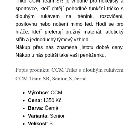
Triko CCM Team SR je vhodné pro hokejisty a
sportovce, kteří chtějí pohodlné funkční tričko s
dlouhým rukávem na trénink, rozcvičení,
posilovnu nebo nošení mimo led. Hodí se pro
hráče, kteří preferují pružný materiál, atletický
střih a jednoduchý týmový vzhled.
Nákup přes nás znamená jistotu dobré ceny.
Nákup u nás potěší také vaši peněženku.
Popis produktu CCM Triko s dlouhým rukávem
CCM Team SR, Senior, S, černá
Výrobce:
CCM
Cena:
1350 Kč
Barva:
Černá
Varianta:
Senior
Velikost:
S