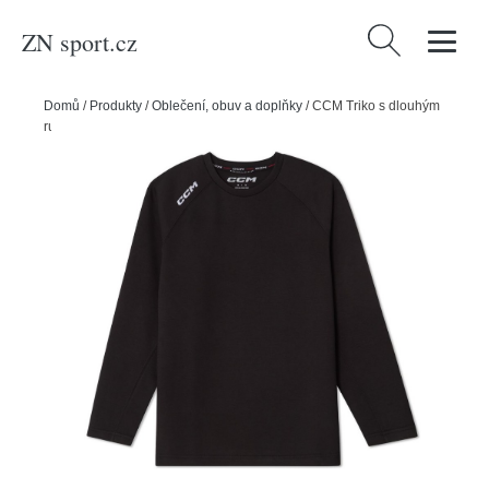
ZN sport.cz
Vyhledávání
Domů
/
Produkty
/
Oblečení, obuv a doplňky
/
CCM Triko s dlouhým
rukávem CCM Team SR, Senior, S, černá