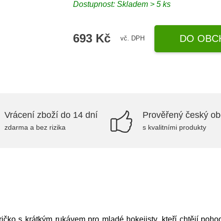
Dostupnost: Skladem > 5 ks
693 Kč
DO OBC
vč. DPH
Vrácení zboží do 14 dní
Prověřený český o
zdarma a bez rizika
s kvalitními produkty
čko s krátkým rukávem pro mladé hokejisty, kteří chtějí poho