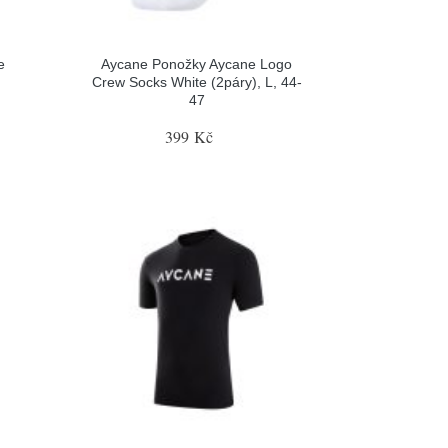
e
Aycane Ponožky Aycane Logo
Crew Socks White (2páry), L, 44-
47
399 Kč