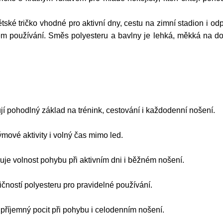
é tričko vhodné pro aktivní dny, cestu na zimní stadion i od
ném používání. Směs polyesteru a bavlny je lehká, měkká na d
ují pohodlný základ na trénink, cestování i každodenní nošení.
mové aktivity i volný čas mimo led.
je volnost pohybu při aktivním dni i běžném nošení.
ičností polyesteru pro pravidelné používání.
příjemný pocit při pohybu i celodenním nošení.