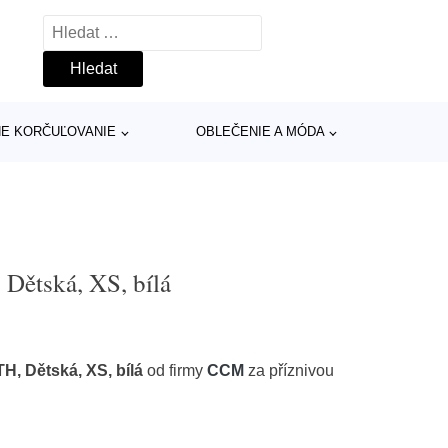
Vyhledávání
INE KORČUĽOVANIE
OBLEČENIE A MÓDA
ětská, XS, bílá
, Dětská, XS, bílá
od firmy
CCM
za příznivou