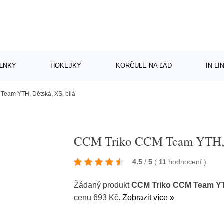
LNKY
HOKEJKY
KORČULE NA ĽAD
IN-L
Team YTH, Dětská, XS, bílá
CCM Triko CCM Team YTH, D
4.5
/
5
(
11
hodnocení
)
Žádaný produkt
CCM Triko CCM Team YTH
cenu 693 Kč.
Zobrazit více »