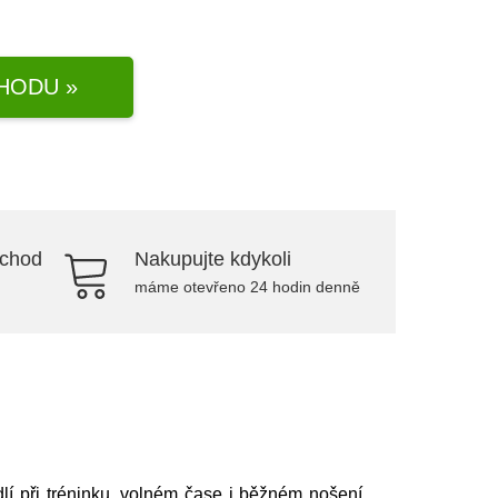
HODU »
bchod
Nakupujte kdykoli
máme otevřeno 24 hodin denně
dlí při tréninku, volném čase i běžném nošení