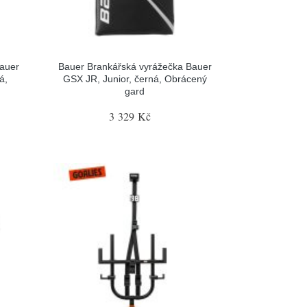
Bauer
Bauer Brankářská vyrážečka Bauer
á,
GSX JR, Junior, černá, Obrácený
gard
3 329 Kč