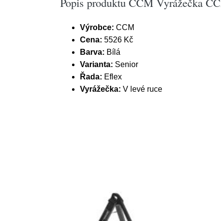
Popis produktu CCM Vyrážečka CCM 
Výrobce:
CCM
Cena:
5526 Kč
Barva:
Bílá
Varianta:
Senior
Řada:
Eflex
Vyrážečka:
V levé ruce