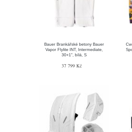
Bauer Brankářské betony Bauer
Cw
Vapor Flylite INT, Intermediate,
Spo
30+1", bílá, S
37 799 Kč