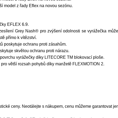
ší model z řady Eflex na novou sezónu.
ečky EFLEX 6.9.
ílení Grey Nash® pro zvýšení odolnosti se vyrážečka může 
tě přímo k vítězství.
tů poskytuje ochranu proti zásahům.
skytuje skvělou ochranu proti nárazu.
 povrchu vyrážečky díky LITECORE TM blokovací ploše.
st pro větší rozsah pohybů díky manžetě FLEXMOTION 2.
stické ceny. Neotálejte s nákupem, cenu můžeme garantovat jen