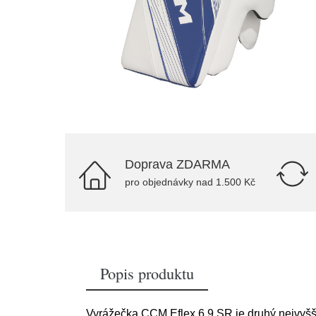
Doprava ZDARMA
pro objednávky nad 1.500 Kč
Popis produktu
Vyrážečka CCM Eflex 6.9 SR je druhý nejvyšš