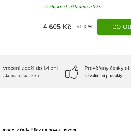
Dostupnost: Skladem > 5 ks
4 605 Kč
DO OB
vč. DPH
Vrácení zboží do 14 dní
Prověřený český o
zdarma a bez rizika
s kvalitními produkty
í model z řady Eflex na novou sezónu.