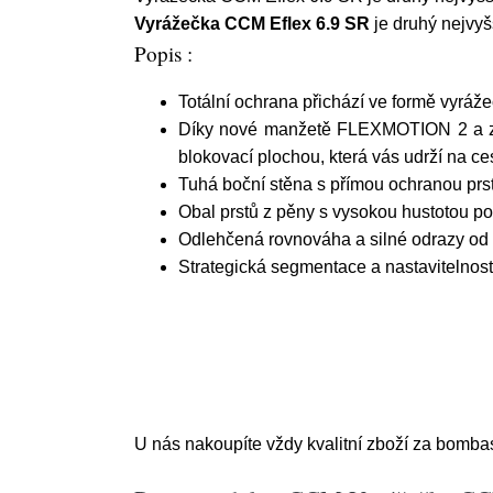
Vyrážečka CCM Eflex 6.9 SR
je druhý nejvyš
Popis :
Totální ochrana přichází ve formě vyráž
Díky nové manžetě FLEXMOTION 2 a zes
blokovací plochou, která vás udrží na ces
Tuhá boční stěna s přímou ochranou prs
Obal prstů z pěny s vysokou hustotou po
Odlehčená rovnováha a silné odrazy od
Strategická segmentace a nastavitelno
U nás nakoupíte vždy kvalitní zboží za bomba