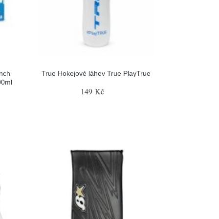
nch
True Hokejové láhev True PlayTrue
00ml
149 Kč