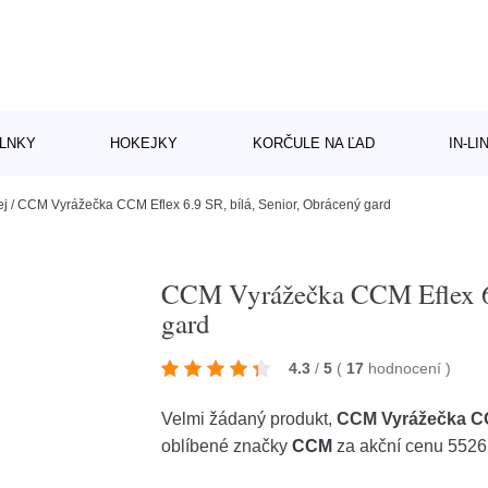
LNKY
HOKEJKY
KORČULE NA ĽAD
IN-L
ej
/
CCM Vyrážečka CCM Eflex 6.9 SR, bílá, Senior, Obrácený gard
CCM Vyrážečka CCM Eflex 6.
gard
4.3
/
5
(
17
hodnocení
)
Velmi žádaný produkt,
CCM Vyrážečka CCM
oblíbené značky
CCM
za akční cenu 5526