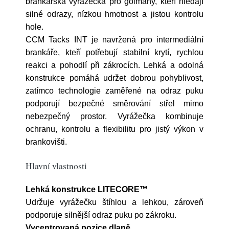
brankářská vyrážečka pro gólmany, kteří hledají
silné odrazy, nízkou hmotnost a jistou kontrolu
hole.
CCM Tacks INT je navržená pro intermediální
brankáře, kteří potřebují stabilní krytí, rychlou
reakci a pohodlí při zákrocích. Lehká a odolná
konstrukce pomáhá udržet dobrou pohyblivost,
zatímco technologie zaměřené na odraz puku
podporují bezpečné směrování střel mimo
nebezpečný prostor. Vyrážečka kombinuje
ochranu, kontrolu a flexibilitu pro jistý výkon v
brankovišti.
Hlavní vlastnosti
Lehká konstrukce LITECORE™
Udržuje vyrážečku štíhlou a lehkou, zároveň
podporuje silnější odraz puku po zákroku.
Vycentrovaná pozice dlaně