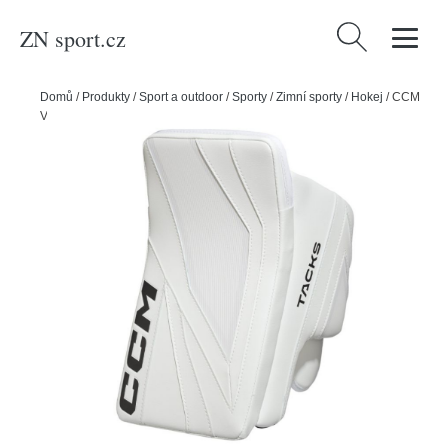
ZN sport.cz
Vyhledávání
Domů
/
Produkty
/
Sport a outdoor
/
Sporty
/
Zimní sporty
/
Hokej
/
CCM
Vyrážečka CCM Tacks INT, Intermediate, bílá, Klasický gard