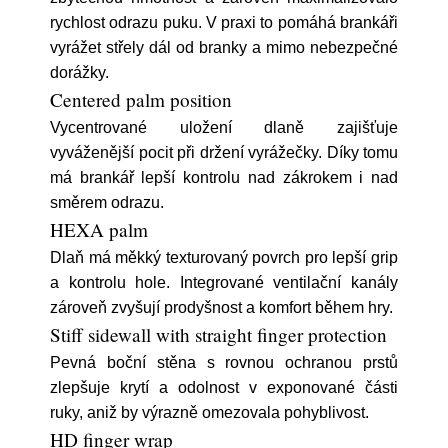
rychlost odrazu puku. V praxi to pomáhá brankáři
vyrážet střely dál od branky a mimo nebezpečné
dorážky.
Centered palm position
Vycentrované uložení dlaně zajišťuje
vyváženější pocit při držení vyrážečky. Díky tomu
má brankář lepší kontrolu nad zákrokem i nad
směrem odrazu.
HEXA palm
Dlaň má měkký texturovaný povrch pro lepší grip
a kontrolu hole. Integrované ventilační kanály
zároveň zvyšují prodyšnost a komfort během hry.
Stiff sidewall with straight finger protection
Pevná boční stěna s rovnou ochranou prstů
zlepšuje krytí a odolnost v exponované části
ruky, aniž by výrazně omezovala pohyblivost.
HD finger wrap