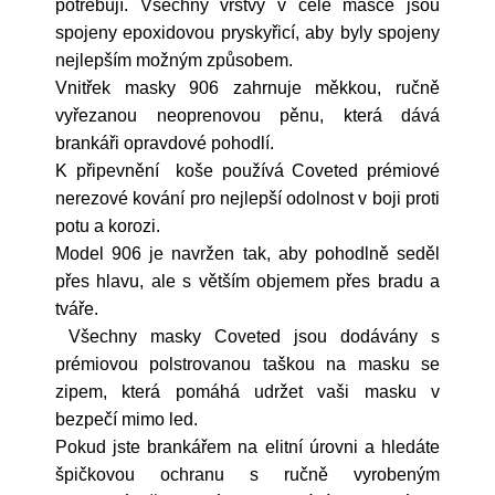
potřebují. Všechny vrstvy v celé masce jsou
spojeny epoxidovou pryskyřicí, aby byly spojeny
nejlepším možným způsobem.
Vnitřek masky 906 zahrnuje měkkou, ručně
vyřezanou neoprenovou pěnu, která dává
brankáři opravdové pohodlí.
K připevnění koše používá Coveted prémiové
nerezové kování pro nejlepší odolnost v boji proti
potu a korozi.
Model 906 je navržen tak, aby pohodlně seděl
přes hlavu, ale s větším objemem přes bradu a
tváře.
Všechny masky Coveted jsou dodávány s
prémiovou polstrovanou taškou na masku se
zipem, která pomáhá udržet vaši masku v
bezpečí mimo led.
Pokud jste brankářem na elitní úrovni a hledáte
špičkovou ochranu s ručně vyrobeným