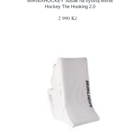
MIRNIXHOCKEY Sušák na výstroj Mirnix
Hockey The Hooking 2.0
2 990 Kč