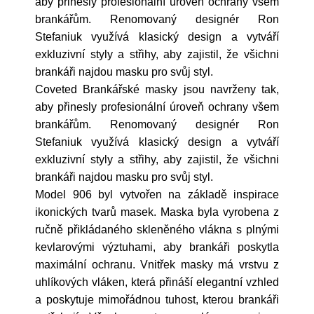
aby přinesly profesionální úroveň ochrany všem
brankářům. Renomovaný designér Ron
Stefaniuk využívá klasický design a vytváří
exkluzivní styly a střihy, aby zajistil, že všichni
brankáři najdou masku pro svůj styl.
Coveted Brankářské masky jsou navrženy tak,
aby přinesly profesionální úroveň ochrany všem
brankářům. Renomovaný designér Ron
Stefaniuk využívá klasický design a vytváří
exkluzivní styly a střihy, aby zajistil, že všichni
brankáři najdou masku pro svůj styl.
Model 906 byl vytvořen na základě inspirace
ikonických tvarů masek. Maska byla vyrobena z
ručně přikládaného skleněného vlákna s plnými
kevlarovými výztuhami, aby brankáři poskytla
maximální ochranu. Vnitřek masky má vrstvu z
uhlíkových vláken, která přináší elegantní vzhled
a poskytuje mimořádnou tuhost, kterou brankáři