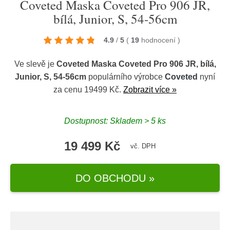
Coveted Maska Coveted Pro 906 JR,
bílá, Junior, S, 54-56cm
4.9
/
5
(
19
hodnocení
)
Ve slevě je
Coveted Maska Coveted Pro 906 JR, bílá,
Junior, S, 54-56cm
populárního výrobce
Coveted
nyní
za cenu 19499 Kč.
Zobrazit více »
Dostupnost: Skladem > 5 ks
19 499 Kč
vč. DPH
DO OBCHODU »