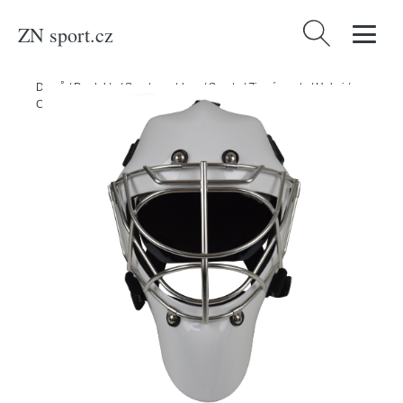
ZN sport.cz
Vyhledávání
Domů
/
Produkty
/
Sport a outdoor
/
Sporty
/
Zimní sporty
/
Hokej
/
Coveted Maska Coveted Pro A5 SR, bílá, Senior, 56-59cm