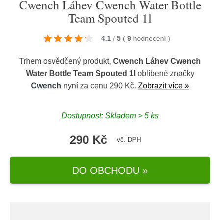
Cwench Láhev Cwench Water Bottle
Team Spouted 1l
4.1
/
5
(
9
hodnocení
)
Trhem osvědčený produkt,
Cwench Láhev Cwench
Water Bottle Team Spouted 1l
oblíbené značky
Cwench
nyní za cenu 290 Kč.
Zobrazit více »
Dostupnost: Skladem > 5 ks
290 Kč
vč. DPH
DO OBCHODU »