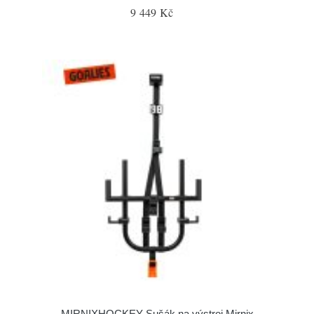
9 449 Kč
MIRNIXHOCKEY Sušák na výstroj Mirnix