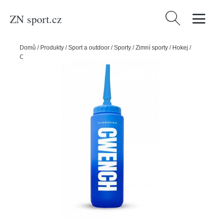
ZN sport.cz
Vyhledávání
Domů
/
Produkty
/
Sport a outdoor
/
Sporty
/
Zimní sporty
/
Hokej
/
Cwench Láhev Cwench Water Bottle Team Spouted 1l