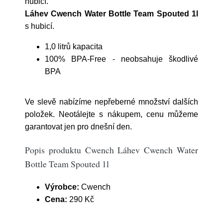
hubicí.
Láhev Cwench Water Bottle Team Spouted 1l
s hubicí.
1,0 litrů kapacita
100% BPA-Free - neobsahuje škodlivé
BPA
Ve slevě nabízíme nepřeberné množství dalších
položek. Neotálejte s nákupem, cenu můžeme
garantovat jen pro dnešní den.
Popis produktu Cwench Láhev Cwench Water
Bottle Team Spouted 1l
Výrobce:
Cwench
Cena:
290 Kč