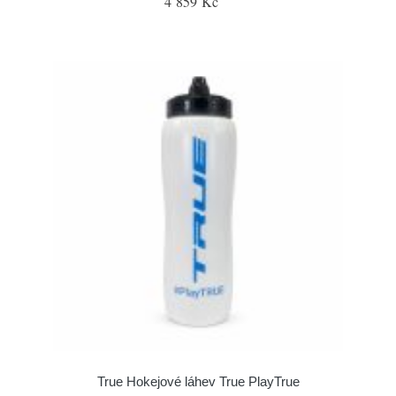
4 859 Kč
True Hokejové láhev True PlayTrue