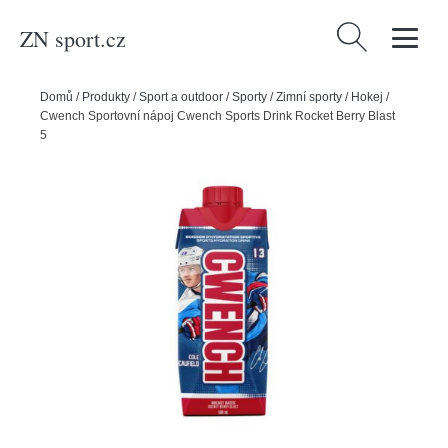
ZN sport.cz
Vyhledávání
Domů
/
Produkty
/
Sport a outdoor
/
Sporty
/
Zimní sporty
/
Hokej
/
Cwench Sportovní nápoj Cwench Sports Drink Rocket Berry Blast
500ml (1ks)