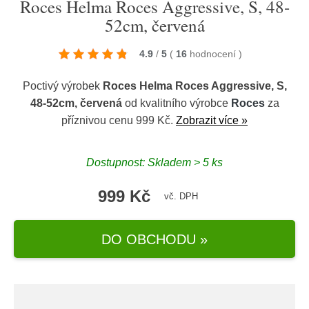
Roces Helma Roces Aggressive, S, 48-
52cm, červená
4.9
/
5
(
16
hodnocení
)
Poctivý výrobek
Roces Helma Roces Aggressive, S,
48-52cm, červená
od kvalitního výrobce
Roces
za
příznivou cenu 999 Kč.
Zobrazit více »
Dostupnost: Skladem > 5 ks
999 Kč
vč. DPH
DO OBCHODU »