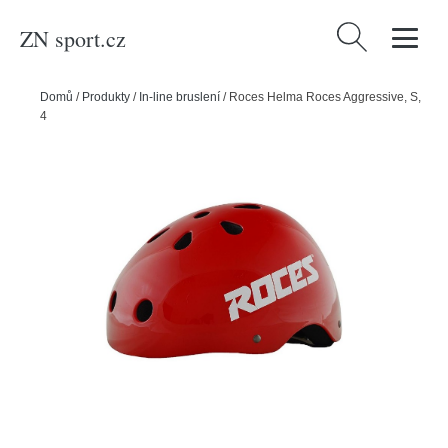
ZN sport.cz
Vyhledávání
Domů
/
Produkty
/
In-line bruslení
/
Roces Helma Roces Aggressive, S,
48-52cm, červená