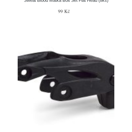
Sweat Blood Matka Bolt Set Flat Head (8ks)
99 Kč