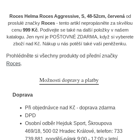
Roces Helma Roces Aggressive, S, 48-52cm, červená
od
proslulé značky
Roces
- tento artikl nepropásněte za skvělou
cenu
999 Kč
. Podívejte se také na další položky v našem
katalogu. Jen nyní je POŠTOVNÉ ZDARMA, když si vyberete
zboží nad Kč. Nákup u nás potěší také vaši peněženku.
Prohlédněte si všechny produkty od přední značky
Roces
.
Možnosti dopravy a platby
Doprava
Při objednávce nad Kč - doprava zdarma
DPD
Osobní odběr Hejduk Sport, Škroupova
469/18, 500 02 Hradec Králové, telefon: 733
739 881, pondělí-pátek 9:00 - 17:00 v letní