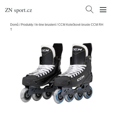
ZN sport.cz
Vyhledávání
Domů
/
Produkty
/
In-line bruslení
/
CCM Kolečkové brusle CCM RH
Tacks AS 550 JR, Junior, 1.0