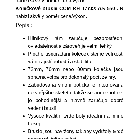
nabízí skvělý poměr cena/výkon.
Kolečkové brusle CCM RH Tacks AS 550 JR
nabízí skvělý poměr cena/výkon.
Popis :
Hliníkový rám zaručuje bezprostřední
ovladatelnost a zároveň je velmi lehký
Ploché uspořádání koleček stejné velikosti
vám zajistí pohodlí a stabilitu
72mm, 76mm nebo 80mm kolečka jsou
správná volba pro dokonalý pocit ze hry.
Zabudovaná vnitřní botička je integrovaná
do vnějšího skeletu, takže se ani nepohne,
je pohodlnější a hlavně zaručuje dobré
vedení bruslí
Vysoce kvalitní tvrdé boty ideální na inline
hokej.
Brusle jsou navrženy tak aby vydržely tvrdé