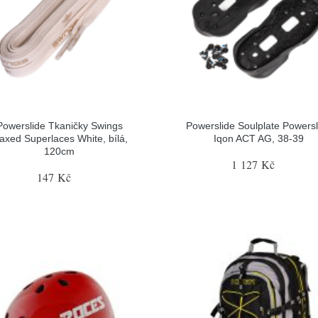
Powerslide Tkaničky Swings
Powerslide Soulplate Powersl
axed Superlaces White, bílá,
Iqon ACT AG, 38-39
120cm
1 127 Kč
147 Kč