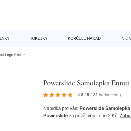
LNKY
HOKEJKY
KORČULE NA ĽAD
IN-L
ui Logo Sticker
Powerslide Samolepka Ennui 
4.8
/
5
(
22
hodnocení
)
Nabídka pro vás:
Powerslide Samolepka 
Powerslide
za přívětivou cenu 3 Kč.
Zobra