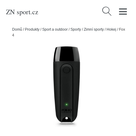
ZN sport.cz
Vyhledávání
Domů
/
Produkty
/
Sport a outdoor
/
Sporty
/
Zimní sporty
/
Hokej
/
Fox
40 Elektronická píšťalka Fox 40 Rechargeable