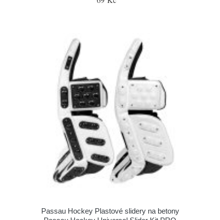
Passau Hockey Plastové slidery na betony