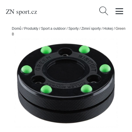
ZN sport.cz
Vyhledávání
Domů
/
Produkty
/
Sport a outdoor
/
Sporty
/
Zimní sporty
/
Hokej
/
Green
Biscuit Inline Puk Green Biscuit Roller Hockey, černá