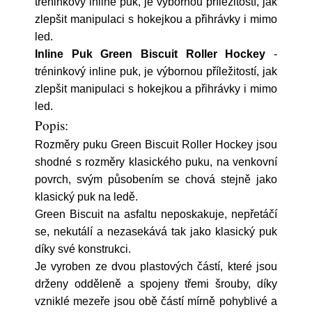
tréninkový inline puk, je výbornou příležitostí, jak
zlepšit manipulaci s hokejkou a přihrávky i mimo
led.
Inline Puk Green Biscuit Roller Hockey
-
tréninkový inline puk, je výbornou příležitostí, jak
zlepšit manipulaci s hokejkou a přihrávky i mimo
led.
Popis:
Rozměry puku Green Biscuit Roller Hockey jsou
shodné s rozměry klasického puku, na venkovní
povrch, svým působením se chová stejně jako
klasický puk na ledě.
Green Biscuit na asfaltu neposkakuje, nepřetáčí
se, nekutálí a nezasekává tak jako klasický puk
díky své konstrukci.
Je vyroben ze dvou plastových částí, které jsou
drženy odděleně a spojeny třemi šrouby, díky
vzniklé mezeře jsou obě částí mírně pohyblivé a