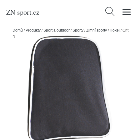
ZN sport.cz
Vyhledávání
Domů
/
Produkty
/
Sport a outdoor
/
Sporty
/
Zimní sporty
/
Hokej
/
Grit
Náhradní přední kapsa k tašce GRIT