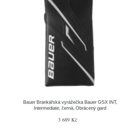
Bauer Brankářská vyrážečka Bauer GSX INT,
Intermediate, černá, Obrácený gard
3 689 Kč