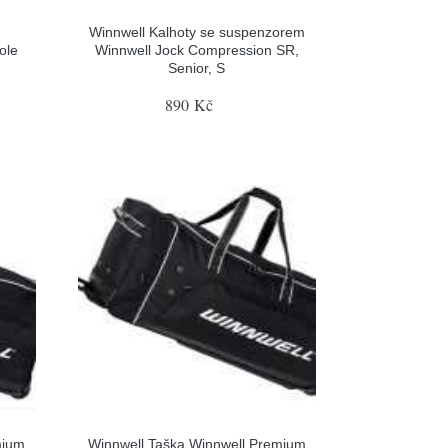
Winnwell Kalhoty se suspenzorem
ole
Winnwell Jock Compression SR,
Senior, S
890 Kč
mium
Winnwell Taška Winnwell Premium