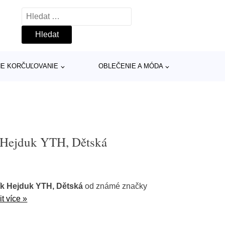
Vyhledávání
INE KORČUĽOVANIE
OBLEČENIE A MÓDA
 Hejduk YTH, Dětská
ík Hejduk YTH, Dětská
od známé značky
t více »