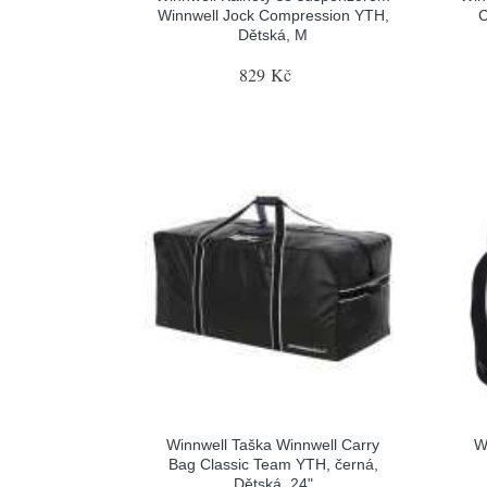
Winnwell Jock Compression YTH,
C
Dětská, M
829 Kč
Winnwell Taška Winnwell Carry
W
Bag Classic Team YTH, černá,
Dětská, 24"