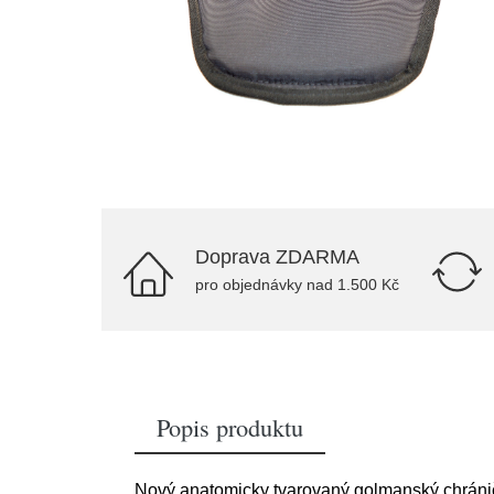
Doprava ZDARMA
pro objednávky nad 1.500 Kč
Popis produktu
Nový anatomicky tvarovaný golmanský chránič k