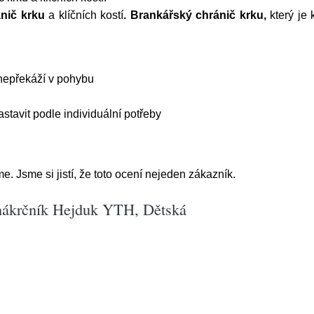
nič krku
a klíčních kostí
.
Brankářský chránič krku,
který je 
 nepřekáží v pohybu
astavit podle individuální potřeby
 Jsme si jistí, že toto ocení nejeden zákazník.
nákrčník Hejduk YTH, Dětská