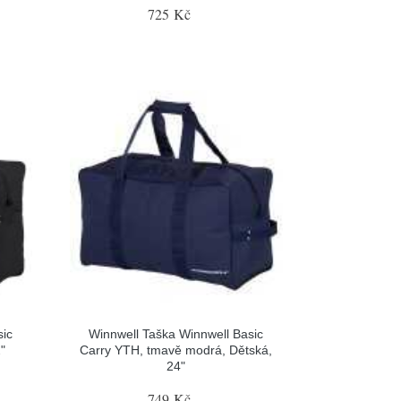
725 Kč
sic
Winnwell Taška Winnwell Basic
"
Carry YTH, tmavě modrá, Dětská,
24"
749 Kč