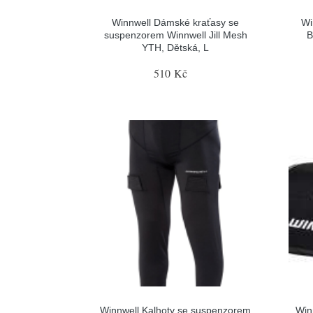
Winnwell Dámské kraťasy se
Wi
suspenzorem Winnwell Jill Mesh
B
YTH, Dětská, L
510 Kč
Winnwell Kalhoty se suspenzorem
Win