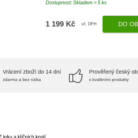
Dostupnost: Skladem > 5 ks
1 199 Kč
DO OB
vč. DPH
Vrácení zboží do 14 dní
Prověřený český o
zdarma a bez rizika
s kvalitními produkty
rku a klíčních kostí.