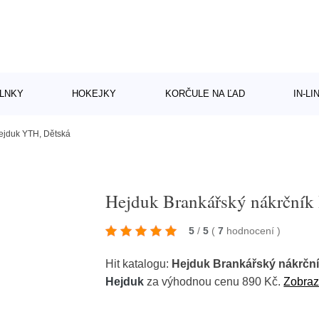
LNKY
HOKEJKY
KORČULE NA ĽAD
IN-L
ejduk YTH, Dětská
Hejduk Brankářský nákrčník
5
/
5
(
7
hodnocení
)
Hit katalogu:
Hejduk Brankářský nákrčn
Hejduk
za výhodnou cenu 890 Kč.
Zobrazi