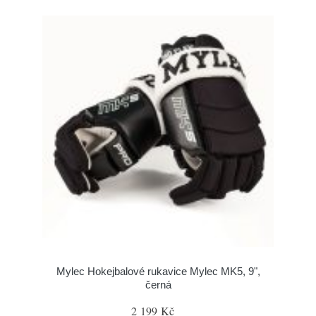
Mylec Hokejbalové rukavice Mylec MK5, 9",
černá
2 199 Kč