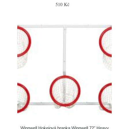
510 Kč
Winnwell Hokejová branka Winnwell 72" Heavy