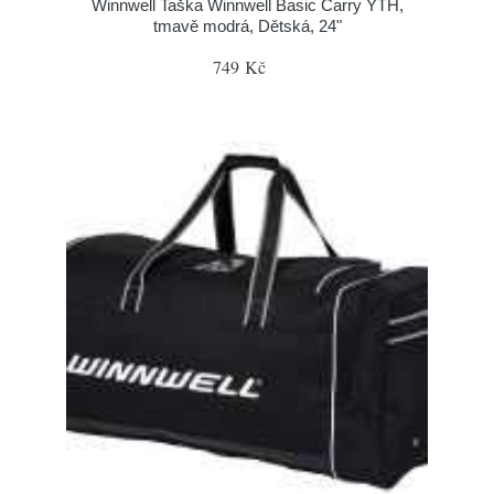
Winnwell Taška Winnwell Basic Carry YTH,
tmavě modrá, Dětská, 24"
749 Kč