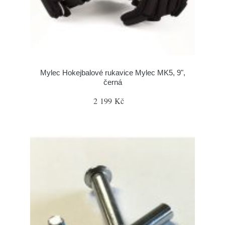
Mylec Hokejbalové rukavice Mylec MK5, 9",
černá
2 199 Kč