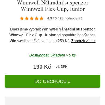
Winnwell Náhradní suspenzor
Winnwell Flex Cup, Junior
4.9
/
5
(
28
hodnocení
)
Dnes jsme vybrali:
Winnwell Náhradní suspenzor
Winnwell Flex Cup, Junior
od populárního výrobce
Winnwell
za přívětivou cenu 259 Kč.
Zobrazit více »
Dostupnost: Skladem > 5 ks
190 Kč
vč. DPH
DO OBCHODU »