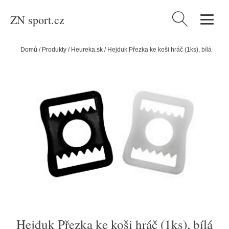
ZN sport.cz
Vyhledávání
Domů
/
Produkty
/
Heureka.sk
/
Hejduk Přezka ke koši hráč (1ks), bílá
Hejduk Přezka ke koši hráč (1ks), bílá