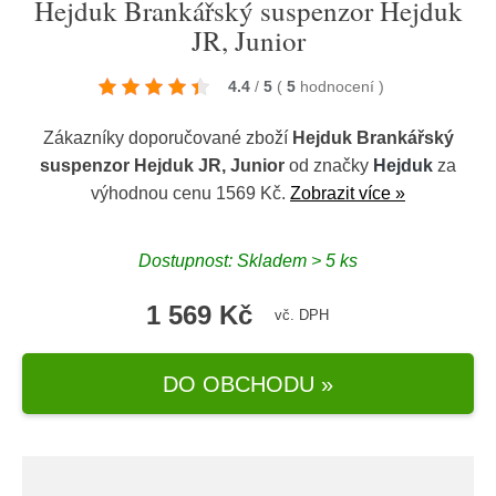
Hejduk Brankářský suspenzor Hejduk
JR, Junior
4.4
/
5
(
5
hodnocení
)
Zákazníky doporučované zboží
Hejduk Brankářský
suspenzor Hejduk JR, Junior
od značky
Hejduk
za
výhodnou cenu 1569 Kč.
Zobrazit více »
Dostupnost: Skladem > 5 ks
1 569 Kč
vč. DPH
DO OBCHODU »