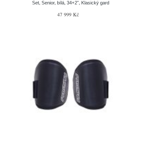
Set, Senior, bílá, 34+2", Klasický gard
47 999 Kč