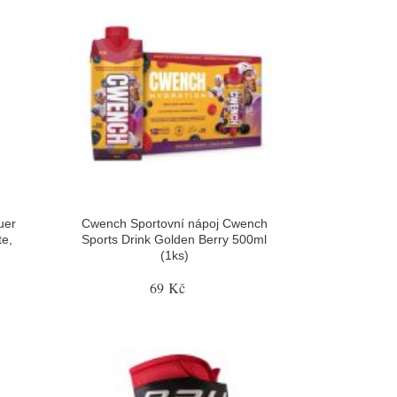
uer
Cwench Sportovní nápoj Cwench
te,
Sports Drink Golden Berry 500ml
(1ks)
69 Kč