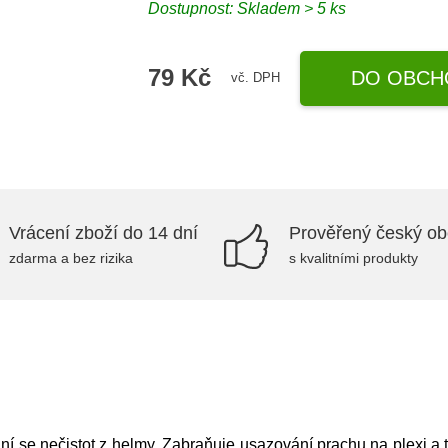
Dostupnost: Skladem > 5 ks
79 Kč
DO OBCH
vč. DPH
Vrácení zboží do 14 dní
Prověřený český o
zdarma a bez rizika
s kvalitními produkty
ní se nečistot z helmy. Zabraňuje usazování prachu na plexi a