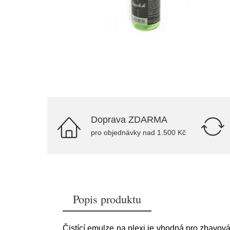
Doprava ZDARMA
pro objednávky nad 1.500 Kč
Popis produktu
Čistící emulze na plexi je vhodná pro zbavová