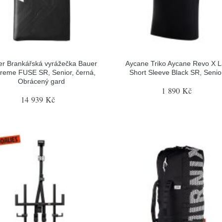
r Brankářská vyrážečka Bauer
Aycane Triko Aycane Revo X L
reme FUSE SR, Senior, černá,
Short Sleeve Black SR, Senior
Obrácený gard
1 890 Kč
14 939 Kč