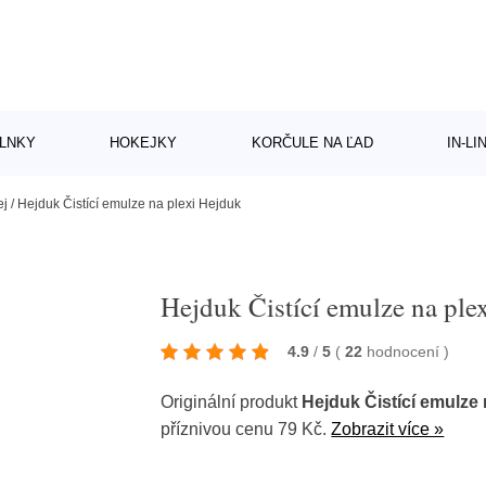
LNKY
HOKEJKY
KORČULE NA ĽAD
IN-L
ej
/
Hejduk Čistící emulze na plexi Hejduk
Hejduk Čistící emulze na ple
4.9
/
5
(
22
hodnocení
)
Originální produkt
Hejduk Čistící emulze 
příznivou cenu 79 Kč.
Zobrazit více »