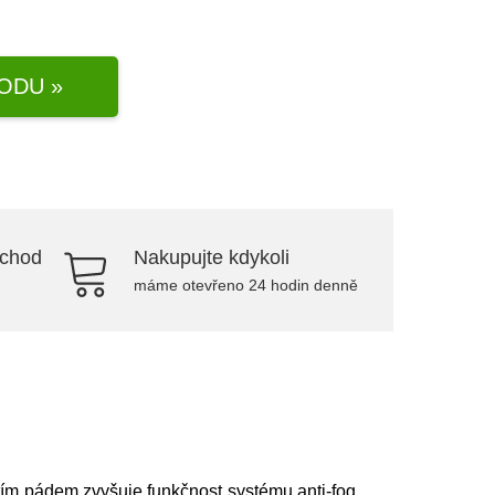
ODU »
bchod
Nakupujte kdykoli
máme otevřeno 24 hodin denně
 tím pádem zvyšuje funkčnost systému anti-fog,