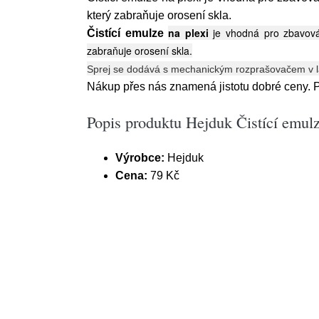
který zabraňuje orosení skla.
na plexi
je vhodná pro zbavován
Čistící emulze
zabraňuje orosení skla.
Sprej se dodává s mechanickým rozprašovačem v l
Nákup přes nás znamená jistotu dobré ceny.
Popis produktu Hejduk Čistící emul
Výrobce:
Hejduk
Cena:
79 Kč