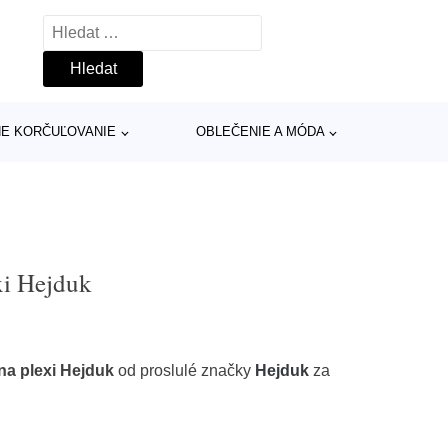
Vyhledávání
INE KORČUĽOVANIE
OBLEČENIE A MÓDA
xi Hejduk
na plexi Hejduk
od proslulé značky
Hejduk
za