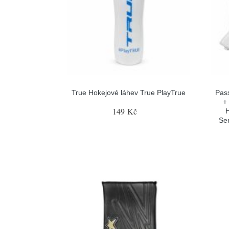
True Hokejové láhev True PlayTrue
Pas
+
149 Kč
H
Sen