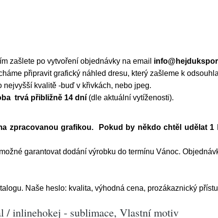
sím zašlete po vytvoření objednávky na email
info@hejdukspor
áme připravit grafický náhled dresu, který zašleme k odsouhla
nejvyšší kvalitě -buď v křivkách, nebo jpeg.
ba trvá přibližně 14 dní
(dle aktuální vytíženosti).
ma zpracovanou grafikou. Pokud by někdo chtěl udělat 1 
í možné garantovat dodání výrobku do termínu Vánoc. Objednáv
talogu. Naše heslo: kvalita, výhodná cena, prozákaznický přístu
 / inlinehokej - sublimace, Vlastní motiv