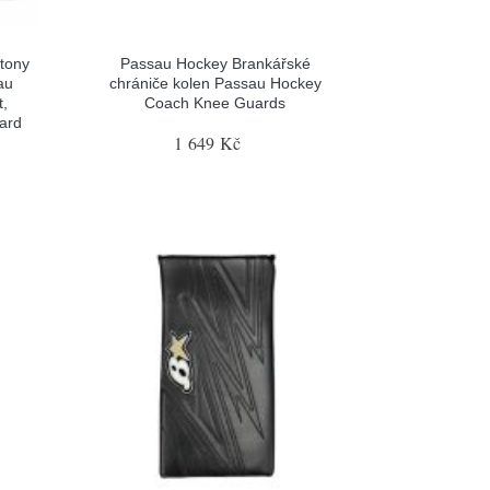
tony
Passau Hockey Brankářské
au
chrániče kolen Passau Hockey
t,
Coach Knee Guards
gard
1 649 Kč