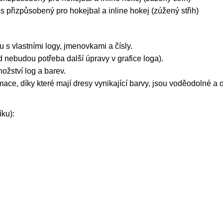
s přizpůsobený pro hokejbal a inline hokej (zúžený střih)
s vlastními logy, jmenovkami a čísly.
 nebudou potřeba další úpravy v grafice loga).
žství log a barev.
ace, díky které mají dresy vynikající barvy, jsou voděodolné a 
íku):