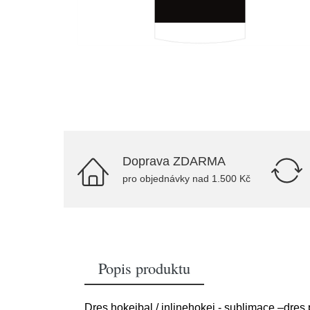
Doprava ZDARMA
pro objednávky nad 1.500 Kč
Popis produktu
Dres hokejbal / inlinehokej - sublimace –dres 