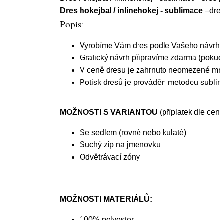
Dres hokejbal / inlinehokej - sublimace
–dre
Popis:
Vyrobíme Vám dres podle Vašeho návrhu 
Grafický návrh připravíme zdarma (pokud
V ceně dresu je zahrnuto neomezené mno
Potisk dresů je prováděn metodou sublim
MOŽNOSTI S VARIANTOU
(příplatek dle cen
Se sedlem (rovné nebo kulaté)
Suchý zip na jmenovku
Odvětrávací zóny
MOŽNOSTI MATERIÁLŮ:
100% polyester