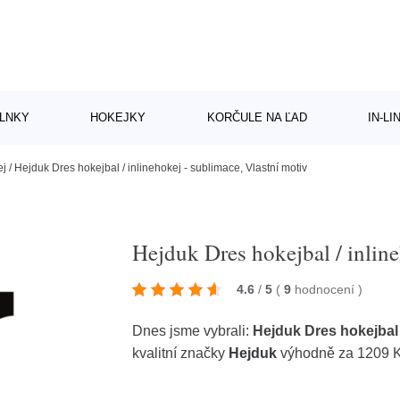
LNKY
HOKEJKY
KORČULE NA ĽAD
IN-L
ej
/
Hejduk Dres hokejbal / inlinehokej - sublimace, Vlastní motiv
Hejduk Dres hokejbal / inline
4.6
/
5
(
9
hodnocení
)
Dnes jsme vybrali:
Hejduk Dres hokejbal /
kvalitní značky
Hejduk
výhodně za 1209 