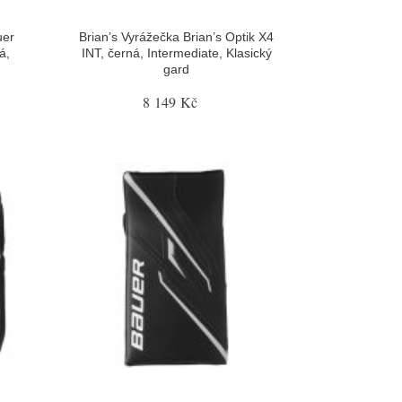
uer
Brian’s Vyrážečka Brian’s Optik X4
á,
INT, černá, Intermediate, Klasický
gard
8 149 Kč