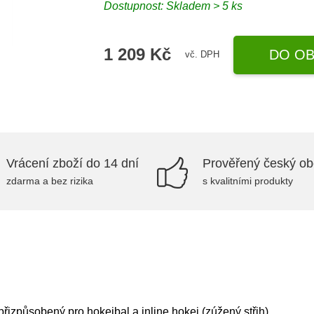
Dostupnost: Skladem > 5 ks
1 209 Kč
DO OB
vč. DPH
Vrácení zboží do 14 dní
Prověřený český o
zdarma a bez rizika
s kvalitními produkty
přizpůsobený pro hokejbal a inline hokej (zúžený střih)