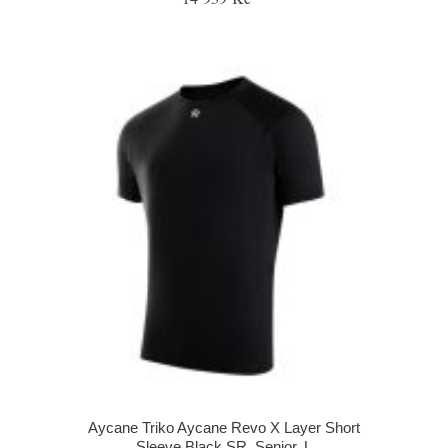
Aycane Triko Aycane Revo X Layer Short
Sleeve Black SR, Senior, L