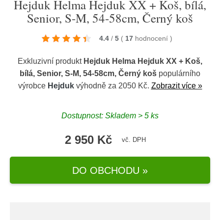
Hejduk Helma Hejduk XX + Koš, bílá,
Senior, S-M, 54-58cm, Černý koš
4.4
/
5
(
17
hodnocení
)
Exkluzivní produkt
Hejduk Helma Hejduk XX + Koš,
bílá, Senior, S-M, 54-58cm, Černý koš
populárního
výrobce
Hejduk
výhodně za 2050 Kč.
Zobrazit více »
Dostupnost: Skladem > 5 ks
2 950 Kč
vč. DPH
DO OBCHODU »