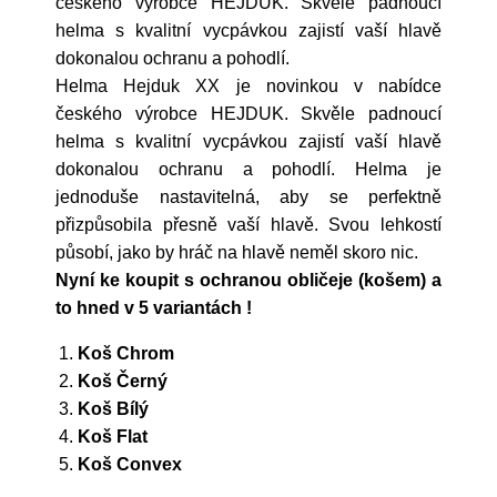
českého výrobce HEJDUK. Skvěle padnoucí
helma s kvalitní vycpávkou zajistí vaší hlavě
dokonalou ochranu a pohodlí.
Helma Hejduk XX je novinkou v nabídce
českého výrobce HEJDUK. Skvěle padnoucí
helma s kvalitní vycpávkou zajistí vaší hlavě
dokonalou ochranu a pohodlí. Helma je
jednoduše nastavitelná, aby se perfektně
přizpůsobila přesně vaší hlavě. Svou lehkostí
působí, jako by hráč na hlavě neměl skoro nic.
Nyní ke koupit s ochranou obličeje (košem) a
to hned v 5 variantách !
Koš Chrom
Koš Černý
Koš Bílý
Koš Flat
Koš Convex