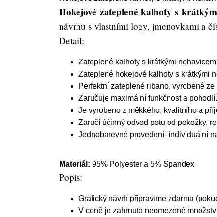
Hokejové zateplené kalhoty s krátkými
návrhu s vlastními logy, jmenovkami a čís
Detail:
Zateplené kalhoty s krátkými nohavicemi
Zateplené hokejové kalhoty s krátkými 
Perfektní zateplené ribano, vyrobené ze 
Zaručuje maximální funkčnost a pohodlí.
Je vyrobeno z měkkého, kvalitního a pří
Zaručí účinný odvod potu od pokožky, re
Jednobarevné provedení- individuální n
Materiál:
95% Polyester a 5% Spandex
Popis:
Grafický návrh připravíme zdarma (pokud
V ceně je zahrnuto neomezené množství 