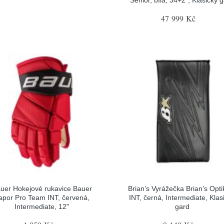
Senior, bílá, 34+2", Klasický 
47 999 Kč
uer Hokejové rukavice Bauer
Brian’s Vyrážečka Brian’s Opti
apor Pro Team INT, červená,
INT, černá, Intermediate, Klas
Intermediate, 12"
gard