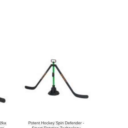
ožka
Potent Hockey Spin Defender -
er
Smart Rotation Technology