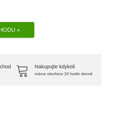
HODU »
bchod
Nakupujte kdykoli
máme otevřeno 24 hodin denně