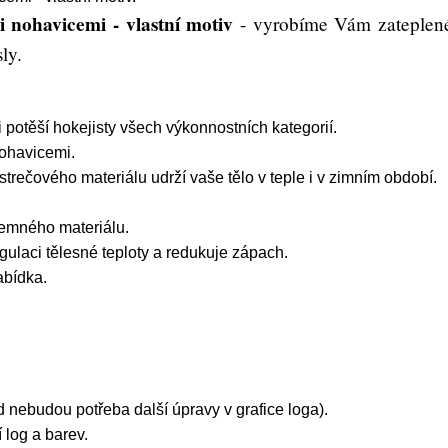
 nohavicemi - vlastní motiv
- vyrobíme Vám zateplené
ly.
 potěší hokejisty všech výkonnostních kategorií.
nohavicemi.
strečového materiálu udrží vaše tělo v teple i v zimním období.
jemného materiálu.
gulaci tělesné teploty a redukuje zápach.
abídka.
 nebudou potřeba další úpravy v grafice loga).
log a barev.