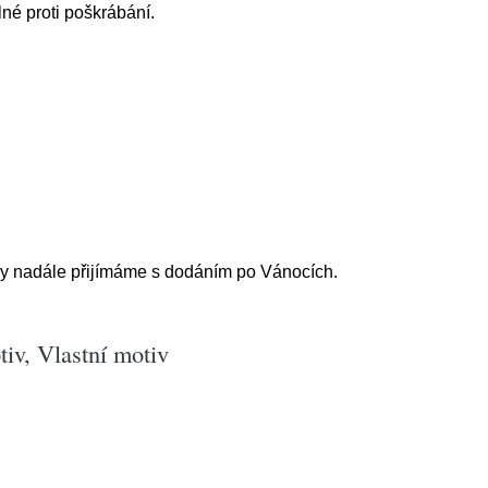
lné proti poškrábání.
ky nadále přijímáme s dodáním po Vánocích.
iv, Vlastní motiv