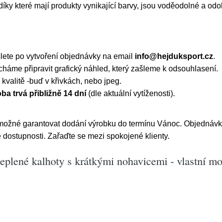
íky které mají produkty vynikající barvy, jsou voděodolné a odo
šlete po vytvoření objednávky na email
info@hejduksport.cz
.
áme připravit grafický náhled, který zašleme k odsouhlasení.
kvalitě -buď v křivkách, nebo jpeg.
ba trvá přibližně 14 dní
(dle aktuální vytíženosti).
í možné garantovat dodání výrobku do termínu Vánoc. Objednáv
 dostupnosti. Zařaďte se mezi spokojené klienty.
plené kalhoty s krátkými nohavicemi - vlastní mot