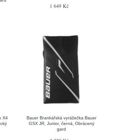
gard
1 649 Kč
k X4
Bauer Brankářská vyrážečka Bauer
ický
GSX JR, Junior, černá, Obrácený
gard