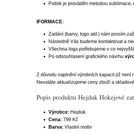
Potisk je prováděn metodou sublimace, d
IFORMACE:
Zadání (barvy, logo atd.) nám prosím za
Následně Vás budeme kontaktovat a nech
Všechna loga potřebujeme v co nejvyšší 
Po odsouhlasení grafického návrhu
výro
Z důvodu naplnění výrobních kapacit již nen
Neustále aktualizujeme ceny zboží a skladové
Popis produktu Hejduk Hokejové zate
Výrobce:
Hejduk
Cena:
799 Kč
Barva:
Vlastní motiv