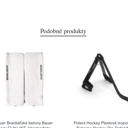
Podobné produkty
uer Brankářské betony Bauer
Potent Hockey Plastová trojn
por Flylite INT, Intermediate,
Extreme Hockey Pro Defend