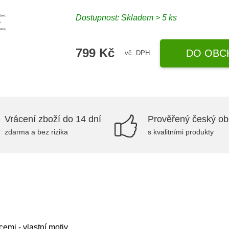
Dostupnost: Skladem > 5 ks
799 Kč
DO OBC
vč. DPH
Vrácení zboží do 14 dní
Prověřený český o
zdarma a bez rizika
s kvalitními produkty
emi - vlastní motiv.