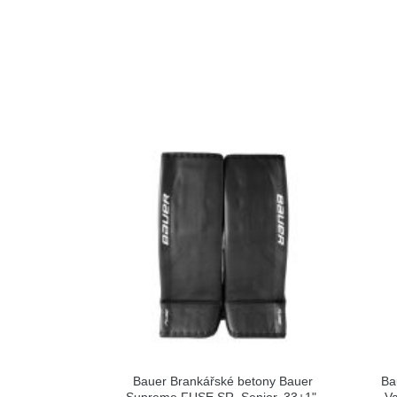
Bauer Brankářské betony Bauer
Ba
Supreme FUSE SR, Senior, 33+1",
Va