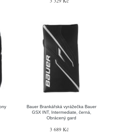
3 329 Kč
ony
Bauer Brankářská vyrážečka Bauer
GSX INT, Intermediate, černá,
Obrácený gard
3 689 Kč