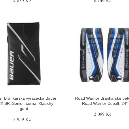
4 859 Kč
8 149 Kč
r Brankářská vyrážečka Bauer
Road Warrior Brankářské bet
X SR, Senior, černá, Klasický
Road Warrior Cobalt, 24"
gard
2 099 Kč
3 959 Kč