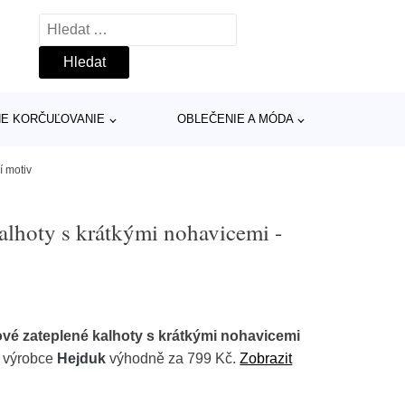
Vyhledávání
INE KORČUĽOVANIE
OBLEČENIE A MÓDA
í motiv
alhoty s krátkými nohavicemi -
vé zateplené kalhoty s krátkými nohavicemi
 výrobce
Hejduk
výhodně za 799 Kč.
Zobrazit