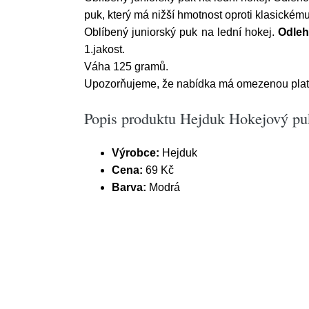
puk, který má nižší hmotnost oproti klasickém
Oblíbený juniorský puk na lední hokej.
Odleh
1.jakost.
Váha 125 gramů.
Upozorňujeme, že nabídka má omezenou plat
Popis produktu Hejduk Hokejový p
Výrobce:
Hejduk
Cena:
69 Kč
Barva:
Modrá