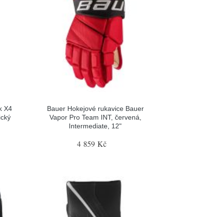
k X4
Bauer Hokejové rukavice Bauer
ický
Vapor Pro Team INT, červená,
Intermediate, 12"
4 859 Kč