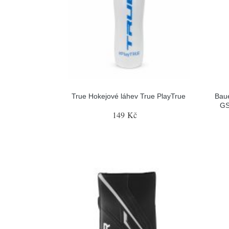
True Hokejové láhev True PlayTrue
Baue
GS
149 Kč