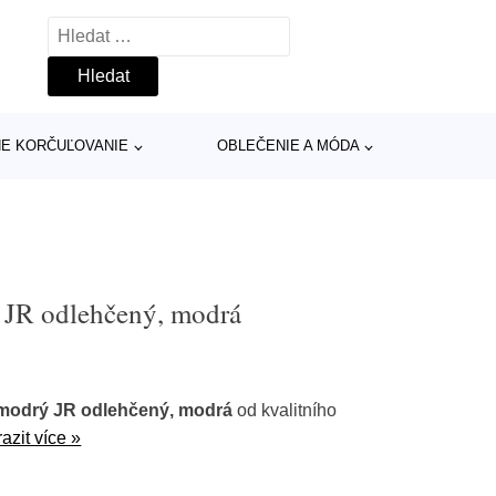
Vyhledávání
INE KORČUĽOVANIE
OBLEČENIE A MÓDA
JR odlehčený, modrá
modrý JR odlehčený, modrá
od kvalitního
azit více »