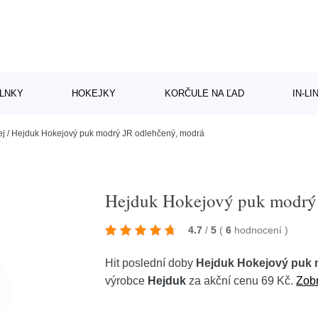
LNKY
HOKEJKY
KORČULE NA ĽAD
IN-L
ej
/
Hejduk Hokejový puk modrý JR odlehčený, modrá
Hejduk Hokejový puk modrý 
4.7
/
5
(
6
hodnocení
)
Hit poslední doby
Hejduk Hokejový puk 
výrobce
Hejduk
za akční cenu 69 Kč.
Zobr