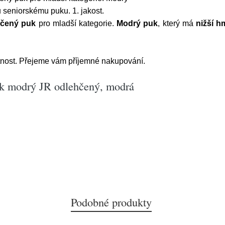
u seniorskému puku. 1. jakost.
čený puk
pro mladší kategorie.
Modrý puk
, který má
nižší h
nost. Přejeme vám příjemné nakupování.
uk modrý JR odlehčený, modrá
Podobné produkty