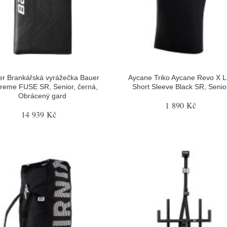
r Brankářská vyrážečka Bauer
Aycane Triko Aycane Revo X L
reme FUSE SR, Senior, černá,
Short Sleeve Black SR, Senior
Obrácený gard
1 890 Kč
14 939 Kč