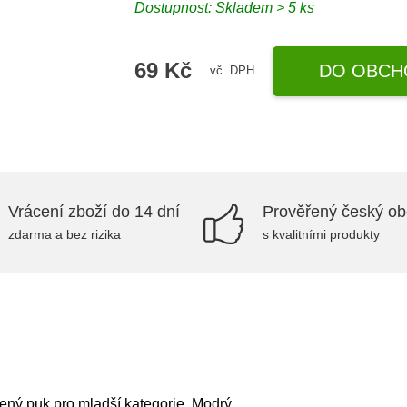
Dostupnost: Skladem > 5 ks
69 Kč
DO OBCH
vč. DPH
Vrácení zboží do 14 dní
Prověřený český o
zdarma a bez rizika
s kvalitními produkty
čený puk pro mladší kategorie. Modrý