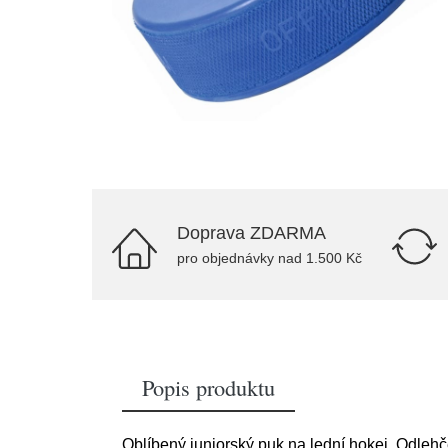
Doprava ZDARMA
pro objednávky nad 1.500 Kč
Popis produktu
Oblíbený juniorský puk na lední hokej. Odleh