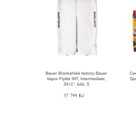
Bauer Brankářské betony Bauer
Cw
Vapor Flylite INT, Intermediate,
Spo
30+1", bílá, S
37 799 Kč