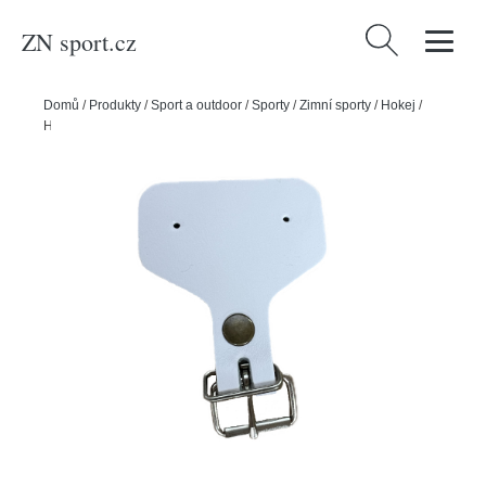
ZN sport.cz
Vyhledávání
Domů
/
Produkty
/
Sport a outdoor
/
Sporty
/
Zimní sporty
/
Hokej
/
Hejduk Kožená přezka k řemínku (1ks)