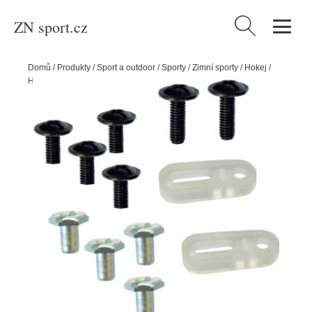
ZN sport.cz
Vyhledávání
Domů
/
Produkty
/
Sport a outdoor
/
Sporty
/
Zimní sporty
/
Hokej
/
Hejduk Montážní sada k plexi