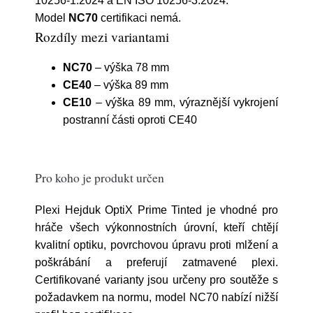
10256-1:2024 a EN ISO 10256-3:2024.
Model
NC70
certifikaci nemá.
Rozdíly mezi variantami
NC70
– výška 78 mm
CE40
– výška 89 mm
CE10
– výška 89 mm, výraznější vykrojení
postranní části oproti CE40
Pro koho je produkt určen
Plexi Hejduk OptiX Prime Tinted je vhodné pro
hráče všech výkonnostních úrovní, kteří chtějí
kvalitní optiku, povrchovou úpravu proti mlžení a
poškrábání a preferují zatmavené plexi.
Certifikované varianty jsou určeny pro soutěže s
požadavkem na normu, model NC70 nabízí nižší