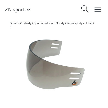
ZN sport.cz
Vyhledávání
Domů
/
Produkty
/
Sport a outdoor
/
Sporty
/
Zimní sporty
/
Hokej
/
Hejduk Plexi Hejduk OptiX Prime Tinted, CE10, zatmavené