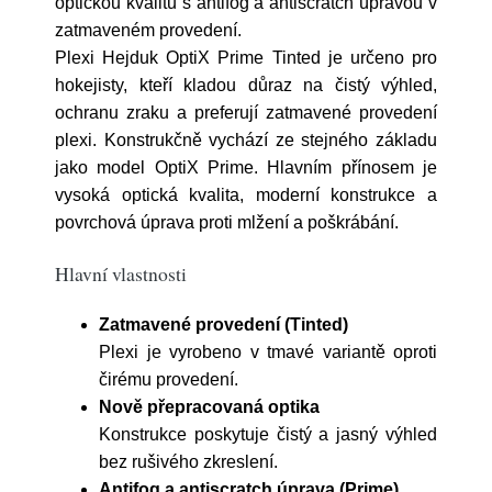
optickou kvalitu s antifog a antiscratch úpravou v
zatmaveném provedení.
Plexi Hejduk OptiX Prime Tinted je určeno pro
hokejisty, kteří kladou důraz na čistý výhled,
ochranu zraku a preferují zatmavené provedení
plexi. Konstrukčně vychází ze stejného základu
jako model OptiX Prime. Hlavním přínosem je
vysoká optická kvalita, moderní konstrukce a
povrchová úprava proti mlžení a poškrábání.
Hlavní vlastnosti
Zatmavené provedení (Tinted)
Plexi je vyrobeno v tmavé variantě oproti
čirému provedení.
Nově přepracovaná optika
Konstrukce poskytuje čistý a jasný výhled
bez rušivého zkreslení.
Antifog a antiscratch úprava (Prime)