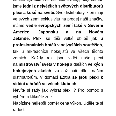
jsme
jedni z největších světových distributorů
plexi a košů na světě.
Své distributory, kteří mají
ve svých zemí exklusivitu na prodej naší značky,
máme
vedle evropských zemí také v Severní
Americe, Japonsku a na Novém
Zélandě.
Plexi se těší velké oblibě jak
u
profesionálních hráčů v nejvyšších soutěžích
,
tak u rekreačních hokejistů ve všech těchto
zemích. Každý rok jsou vidět naše plexi
na
mistrovství světa v hokeji
a dalších
velkých
hokejových akcích
, za což patří dík i našim
distributorům. V domácí
Extralize jsou plexi k
vidění u hráčů ve všech klubech
.
Nevíte si rady jak vybrat plexi ? Pro pomoc s
výběrem klikněte
zde
Nabízíme nejlepší poměr cena výkon. Udělejte si
radost.