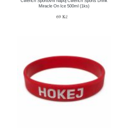
Cwench Sportovní nápoj Cwench Sports Drink
Miracle On Ice 500ml (1ks)
69 Kč