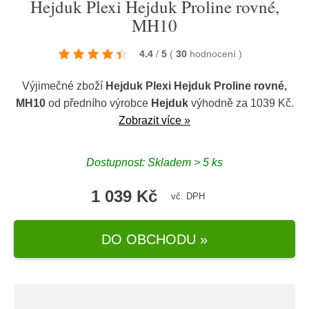
Hejduk Plexi Hejduk Proline rovné,
MH10
4.4
/
5
(
30
hodnocení
)
Výjimečné zboží
Hejduk Plexi Hejduk Proline rovné,
MH10
od předního výrobce
Hejduk
výhodně za 1039 Kč.
Zobrazit více »
Dostupnost: Skladem > 5 ks
1 039 Kč
vč. DPH
DO OBCHODU »