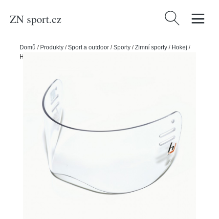
ZN sport.cz
Vyhledávání
Domů
/
Produkty
/
Sport a outdoor
/
Sporty
/
Zimní sporty
/
Hokej
/
Hejduk Plexi Hejduk Proline rovné, MH10