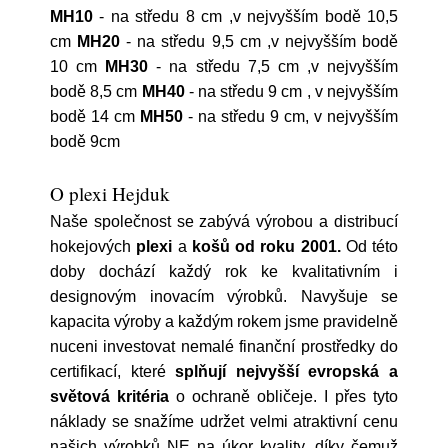
MH10
- na středu 8 cm ,v nejvyšším bodě 10,5
cm
MH20
- na středu 9,5 cm ,v nejvyšším bodě
10 cm
MH30
- na středu 7,5 cm ,v nejvyšším
bodě 8,5 cm
MH40
- na středu 9 cm , v nejvyšším
bodě 14 cm
MH50
- na středu 9 cm, v nejvyšším
bodě 9cm
O plexi Hejduk
Naše společnost se zabývá výrobou a distribucí
hokejových
plexi
a
košů
od roku 2001.
Od této
doby dochází každý rok ke kvalitativním i
designovým inovacím výrobků. Navyšuje se
kapacita výroby a každým rokem jsme pravidelně
nuceni investovat nemalé finanční prostředky do
certifikací, které
splňují nejvyšší evropská a
světová kritéria
o ochraně obličeje. I přes tyto
náklady se snažíme udržet velmi atraktivní cenu
našich výrobků NE na úkor kvality, díky čemuž