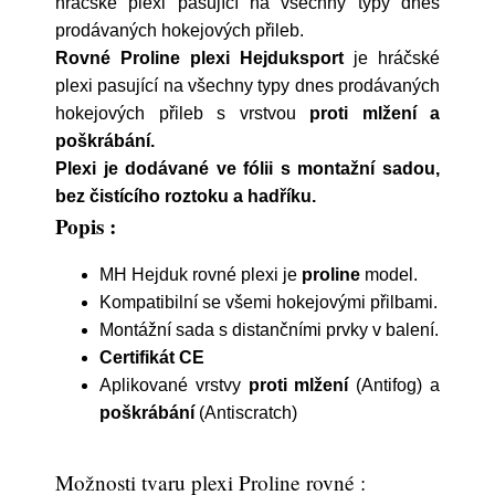
hráčské plexi pasující na všechny typy dnes
prodávaných hokejových přileb.
Rovné Proline plexi Hejduksport
je hráčské
plexi pasující na všechny typy dnes prodávaných
hokejových přileb s vrstvou
proti mlžení a
poškrábání.
Plexi je dodávané ve fólii s montažní sadou,
bez čistícího roztoku a hadříku.
Popis :
MH Hejduk rovné plexi je
proline
model.
Kompatibilní se všemi hokejovými přilbami.
Montážní sada s distančními prvky v balení.
Certifikát CE
Aplikované vrstvy
proti mlžení
(Antifog) a
poškrábání
(Antiscratch)
Možnosti tvaru plexi Proline rovné :