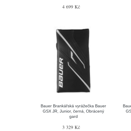
4 699 Kč
Bauer Brankářská vyrážečka Bauer
Baue
GSX JR, Junior, černá, Obrácený
GS
gard
3 329 Kč