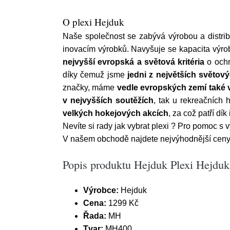
O plexi Hejduk
Naše společnost se zabývá výrobou a distri
inovacím výrobků. Navyšuje se kapacita výrob
nejvyšší evropská a světová kritéria
o ochr
díky čemuž jsme
jedni z největších světový
značky, máme
vedle evropských zemí také
v nejvyšších soutěžích
, tak u rekreačních 
velkých hokejových akcích
, za což patří dí
Nevíte si rady jak vybrat plexi ? Pro pomoc s
V našem obchodě najdete nejvýhodnější ceny
Popis produktu Hejduk Plexi Hejdu
Výrobce:
Hejduk
Cena:
1299 Kč
Řada:
MH
Tvar:
MH400