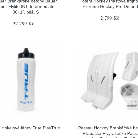
uer Brankářské betony Bauer
Potent Hockey Plastová trojn
por Flylite INT, Intermediate,
Extreme Hockey Pro Defend
30+1", bílá, S
2 799 Kč
37 799 Kč
 Hokejové láhev True PlayTrue
Passau Hockey Brankářské be
+ lapačka + vyrážečka Pass