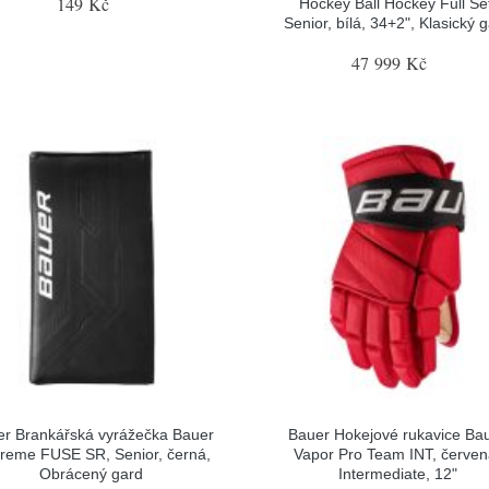
149 Kč
Hockey Ball Hockey Full Se
Senior, bílá, 34+2", Klasický 
47 999 Kč
r Brankářská vyrážečka Bauer
Bauer Hokejové rukavice Ba
reme FUSE SR, Senior, černá,
Vapor Pro Team INT, červen
Obrácený gard
Intermediate, 12"