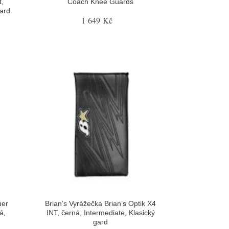
t,
Coach Knee Guards
gard
1 649 Kč
uer
Brian’s Vyrážečka Brian’s Optik X4
á,
INT, černá, Intermediate, Klasický
gard