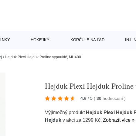
LNKY
HOKEJKY
KORČULE NA ĽAD
IN-L
ej
/
Hejduk Plexi Hejduk Proline vypouklé, MH400
Hejduk Plexi Hejduk Prolin
4.6
/
5
(
30
hodnocení
)
Výjimečný produkt
Hejduk Plexi Hejduk 
Hejduk
v akci za 1299 Kč.
Zobrazit více »