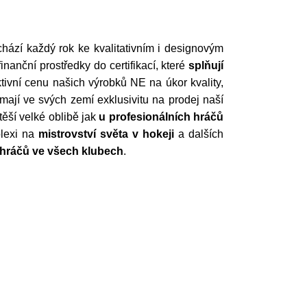
hází každý rok ke kvalitativním i designovým
anční prostředky do certifikací, které
splňují
ktivní cenu našich výrobků NE na úkor kvality,
í mají ve svých zemí exklusivitu na prodej naší
těší velké oblibě jak
u profesionálních hráčů
plexi na
mistrovství světa v hokeji
a dalších
u hráčů ve všech klubech
.