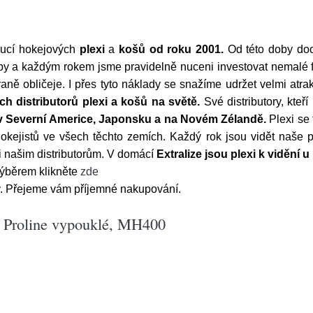
bucí hokejových
plexi
a
košů
od roku 2001.
Od této doby doc
y a každým rokem jsme pravidelně nuceni investovat nemalé fin
aně obličeje. I přes tyto náklady se snažíme udržet velmi atra
ch distributorů plexi a košů na světě.
Své distributory, kteř
 v Severní Americe, Japonsku a na Novém Zélandě.
Plexi se 
hokejistů ve všech těchto zemích. Každý rok jsou vidět naše 
k i našim distributorům. V domácí
Extralize jsou plexi k vidění 
 výběrem klikněte
zde
. Přejeme vám příjemné nakupování.
k Proline vypouklé, MH400