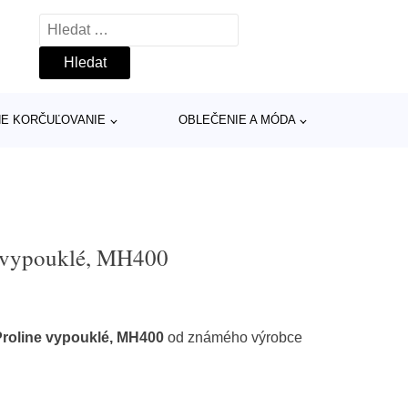
Vyhledávání
INE KORČUĽOVANIE
OBLEČENIE A MÓDA
e vypouklé, MH400
Proline vypouklé, MH400
od známého výrobce