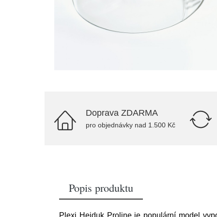
Doprava ZDARMA
pro objednávky nad 1.500 Kč
Popis produktu
Plexi Hejduk Proline je populární model vypou