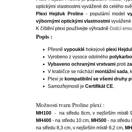
optickými vlastnostmi vyvážené do celého svě
Plexi Hejduk Proline
- populární model
v
výbornými optickými vlastnostmi
vyvážené 
K čištění plexi používejte výhradně
čistící emu
Popis :
Přesně
vypouklé
hokejové
plexi Hejdu
Vyrobeno z vysoce odolného
polykarbo
Vybaveno ochranými vrstvami
proti
za
V krabičce se náchází
montážní sada
, 
Plexi je
kompatibilní se všemi druhy p
Samozřejmostí je
Certifikát CE
.
Možnosti tvaru Proline plexi :
MH100
- na středu 8cm, v nejširším místě
MH400
- na středu 10 cm,
MH500
- na středu
na středu 8,3 cm, v nejširším místě 9,2 cm,
MH