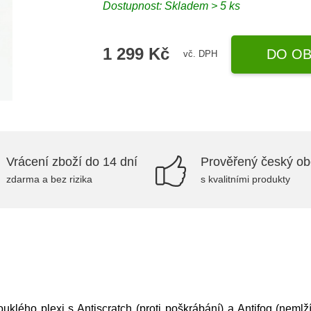
Dostupnost: Skladem > 5 ks
1 299 Kč
DO OB
vč. DPH
Vrácení zboží do 14 dní
Prověřený český o
zdarma a bez rizika
s kvalitními produkty
klého plexi s Antiscratch (proti poškrábání) a Antifog (nemlž