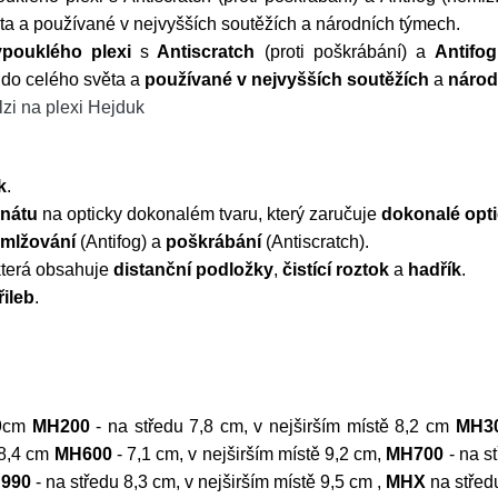
ta a používané v nejvyšších soutěžích a národních týmech.
ypouklého plexi
s
Antiscratch
(proti poškrábání) a
Antifog
do celého světa a
používané v nejvyšších soutěžích
a
národ
lzi na plexi Hejduk
k
.
nátu
na opticky dokonalém tvaru, který zaručuje
dokonalé opti
mlžování
(Antifog) a
poškrábání
(Antiscratch).
která obsahuje
distanční podložky
,
čistící roztok
a
hadřík
.
řileb
.
 9cm
MH200
- na středu 7,8 cm, v nejširším místě 8,2 cm
MH3
 8,4 cm
MH600
- 7,1 cm, v nejširším místě 9,2 cm,
MH700
- na s
990
- na středu 8,3 cm, v nejširším místě 9,5 cm ,
MHX
na středu