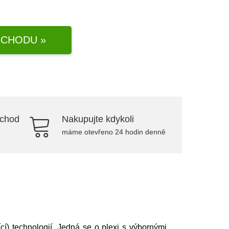
CHODU »
bchod
Nakupujte kdykoli
máme otevřeno 24 hodin denně
ící) technologií. Jedná se o plexi s výbornými