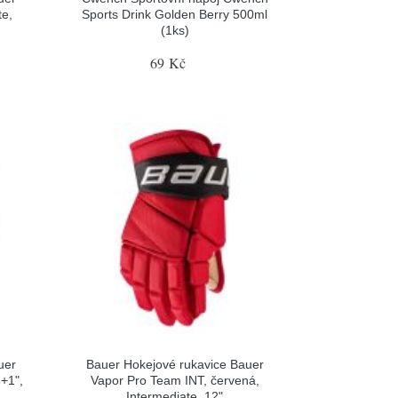
te,
Sports Drink Golden Berry 500ml
(1ks)
69 Kč
uer
Bauer Hokejové rukavice Bauer
+1",
Vapor Pro Team INT, červená,
Intermediate, 12"