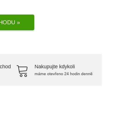
HODU »
bchod
Nakupujte kdykoli
máme otevřeno 24 hodin denně