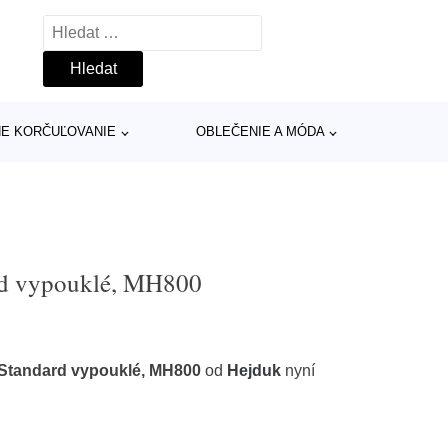
Vyhledávání
INE KORČUĽOVANIE
OBLEČENIE A MÓDA
rd vypouklé, MH800
 Standard vypouklé, MH800
od
Hejduk
nyní