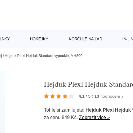
LNKY
HOKEJKY
KORČULE NA ĽAD
IN-L
ej
/
Hejduk Plexi Hejduk Standard vypouklé, MH800
Hejduk Plexi Hejduk Standa
4.1
/
5
(
13
hodnocení
)
Tohle si zamilujete:
Hejduk Plexi Hejduk
za cenu 849 Kč.
Zobrazit více »