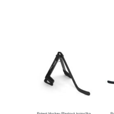
Potent Hockey Plastová trojnožka
Po