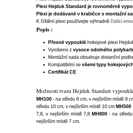
Plexi Hejduk Standard je rovnoměrně vypo
Plexi je dodávané v krabičce s montažní s
K čištění plexi používejte výhradně
čistící emu
Popis :
Přesné vypouklé
hokejové plexi Hejdu
Vyrobeno z
vysoce odolného polykar
Montážní sada obsahuje distanční podlož
Kompatibilní se
všemi typy hokejových 
Certifikát CE
Možnosti tvaru Hejduk Standart vypouklé
MH100
- na středu 8 cm, v nejširším místě 9 
středu 10 cm, v nejširším místě 10 cm
MH500
7,8, v nejširším místě 7,8
MH800
- na středu
nejširším místě 7 cm.