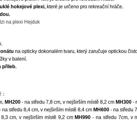
uklé hokejové plexi,
které je určeno pro rekreační hráče.
adou.
lzi na plexi Hejduk
k.
bonátu
na opticky dokonalém tvaru, který zaručuje optickou čisto
ky v balení.
přileb.
 :
cm,
MH200
- na středu 7,8 cm, v nejširším místě 8,2 cm
MH300
- 
- na středu 8,4 cm, v nejširším místě 8,4 cm
MH600
- na středu 7
 8,3 cm, v nejširším místě 9,2 cm
MH990
- na středu 7cm, v 