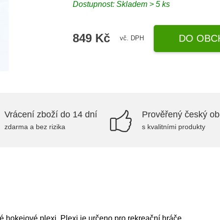
Dostupnost: Skladem > 5 ks
849 Kč
DO OBC
vč. DPH
Vrácení zboží do 14 dní
Prověřený český o
zdarma a bez rizika
s kvalitními produkty
hokejové plexi. Plexi je určeno pro rekreační hráče.