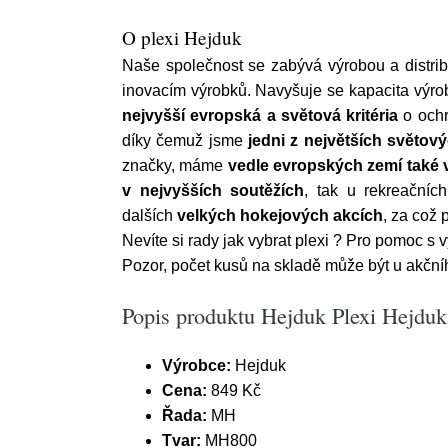
O plexi Hejduk
Naše společnost se zabývá výrobou a distri
inovacím výrobků. Navyšuje se kapacita výrob
nejvyšší evropská a světová kritéria
o ochr
díky čemuž jsme
jedni z největších světový
značky, máme
vedle evropských zemí také
v nejvyšších soutěžích
, tak u rekreačníc
dalších
velkých hokejových akcích
, za což 
Nevíte si rady jak vybrat plexi ? Pro pomoc s
Pozor, počet kusů na skladě může být u akčníh
Popis produktu Hejduk Plexi Hejdu
Výrobce:
Hejduk
Cena:
849 Kč
Řada:
MH
Tvar:
MH800