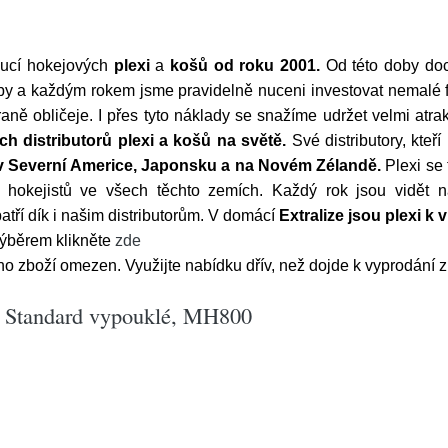
bucí hokejových
plexi
a
košů
od roku 2001.
Od této doby doc
y a každým rokem jsme pravidelně nuceni investovat nemalé fin
aně obličeje. I přes tyto náklady se snažíme udržet velmi atra
ch distributorů plexi a košů na světě.
Své distributory, kteř
 v Severní Americe, Japonsku a na Novém Zélandě.
Plexi se 
h hokejistů ve všech těchto zemích. Každý rok jsou vidět 
patří dík i našim distributorům. V domácí
Extralize jsou plexi k
 výběrem klikněte
zde
o zboží omezen. Využijte nabídku dřív, než dojde k vyprodání z
k Standard vypouklé, MH800