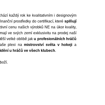
hází každý rok ke kvalitativním i designovým
anční prostředky do certifikací, které
splňují
ktivní cenu našich výrobků NE na úkor kvality,
í mají ve svých zemí exklusivitu na prodej naší
těší velké oblibě jak
u profesionálních hráčů
naše plexi na
mistrovství světa v hokeji
a
 vidění u hráčů ve všech klubech
.
boží.