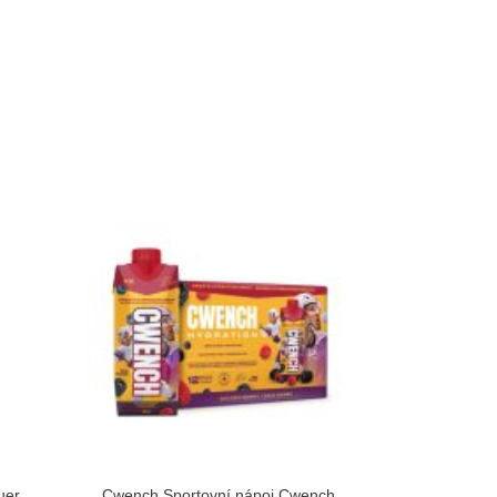
uer
Cwench Sportovní nápoj Cwench