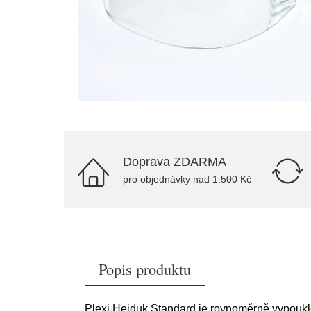
Doprava ZDARMA
pro objednávky nad 1.500 Kč
Popis produktu
Plexi Hejduk Standard je rovnoměrně vypouklé 