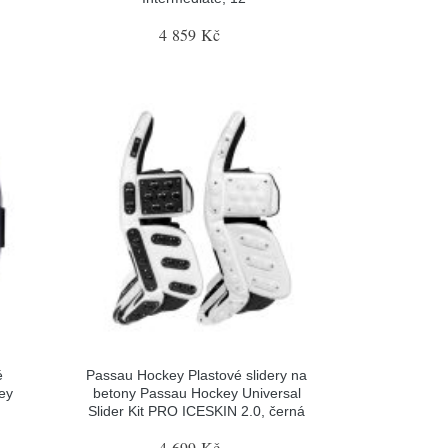
4 859 Kč
é
Passau Hockey Plastové slidery na
ey
betony Passau Hockey Universal
Slider Kit PRO ICESKIN 2.0, černá
4 699 Kč