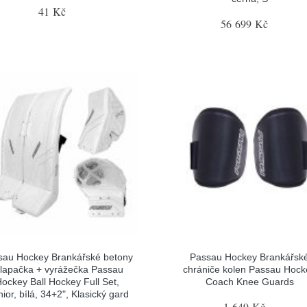
41 Kč
56 699 Kč
sau Hockey Brankářské betony
Passau Hockey Brankářsk
 lapačka + vyrážečka Passau
chrániče kolen Passau Hock
ockey Ball Hockey Full Set,
Coach Knee Guards
ior, bílá, 34+2", Klasický gard
1 649 Kč