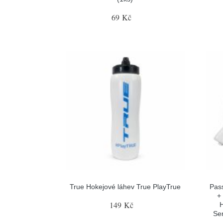
69 Kč
True Hokejové láhev True PlayTrue
Pas
+
149 Kč
H
Sen