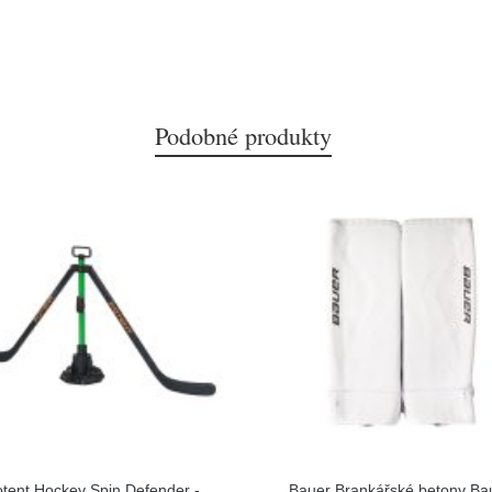
Podobné produkty
tent Hockey Spin Defender -
Bauer Brankářské betony Ba