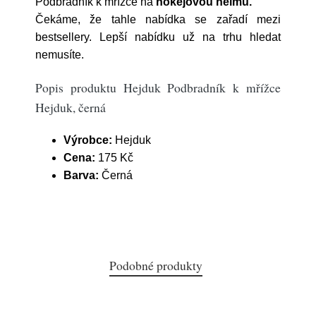
Podbradník k mřížce na
hokejovou helmu.
Čekáme, že tahle nabídka se zařadí mezi
bestsellery. Lepší nabídku už na trhu hledat
nemusíte.
Popis produktu Hejduk Podbradník k mřížce
Hejduk, černá
Výrobce:
Hejduk
Cena:
175 Kč
Barva:
Černá
Podobné produkty