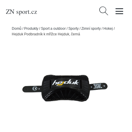
ZN sport.cz
Vyhledávání
Domů
/
Produkty
/
Sport a outdoor
/
Sporty
/
Zimní sporty
/
Hokej
/
Hejduk Podbradník k mřížce Hejduk, černá