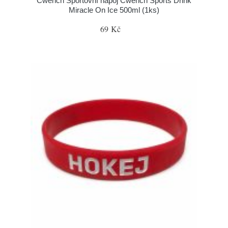
Cwench Sportovní nápoj Cwench Sports Drink
Miracle On Ice 500ml (1ks)
69 Kč