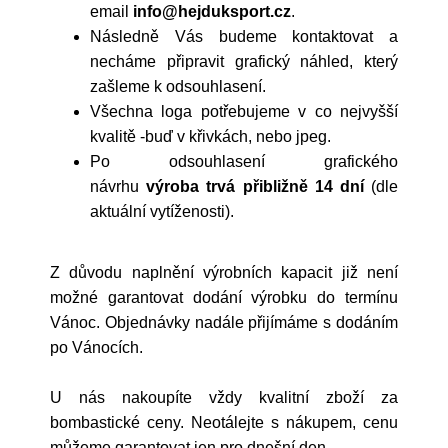
email
info@hejduksport.cz
.
Následně Vás budeme kontaktovat a
necháme připravit grafický náhled, který
zašleme k odsouhlasení.
Všechna loga potřebujeme v co nejvyšší
kvalitě -buď v křivkách, nebo jpeg.
Po odsouhlasení grafického
návrhu
výroba trvá přibližně 14 dní
(dle
aktuální vytíženosti).
Z důvodu naplnění výrobních kapacit již není
možné garantovat dodání výrobku do termínu
Vánoc. Objednávky nadále přijímáme s dodáním
po Vánocích.
U nás nakoupíte vždy kvalitní zboží za
bombastické ceny. Neotálejte s nákupem, cenu
můžeme garantovat jen pro dnešní den.