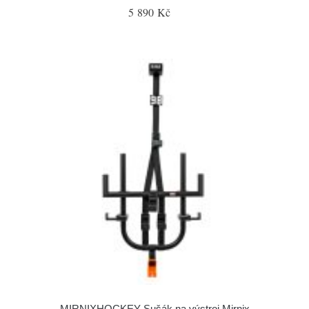
5 890 Kč
MIRNIXHOCKEY Sušák na výstroj Mirnix