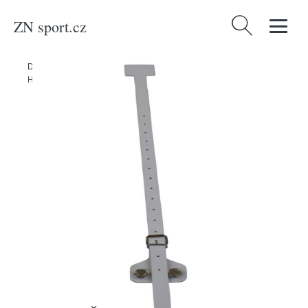
ZN sport.cz
Vyhledávání
Domů
/
Produkty
/
Sport a outdoor
/
Sporty
/
Zimní sporty
/
Hokej
/
Hejduk Řemínek kožený s přezkou (1ks)