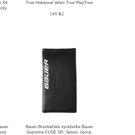
k X4
True Hokejové láhev True PlayTrue
ický
149 Kč
Bauer
Bauer Brankářská vyrážečka Bauer
cený
Supreme FUSE SR, Senior, černá,