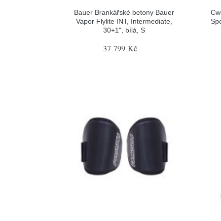
Bauer Brankářské betony Bauer
Cw
Vapor Flylite INT, Intermediate,
Spo
30+1", bílá, S
37 799 Kč