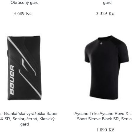
Obrácený gard
gard
3 689 Kč
3 329 Kč
r Brankářská vyrážečka Bauer
Aycane Triko Aycane Revo X L
X SR, Senior, černá, Klasický
Short Sleeve Black SR, Senior
gard
1 890 Kč