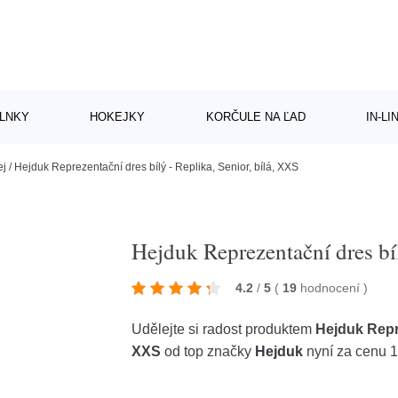
LNKY
HOKEJKY
KORČULE NA ĽAD
IN-L
ej
/
Hejduk Reprezentační dres bílý - Replika, Senior, bílá, XXS
Hejduk Reprezentační dres bíl
4.2
/
5
(
19
hodnocení
)
Udělejte si radost produktem
Hejduk Repre
XXS
od top značky
Hejduk
nyní za cenu 