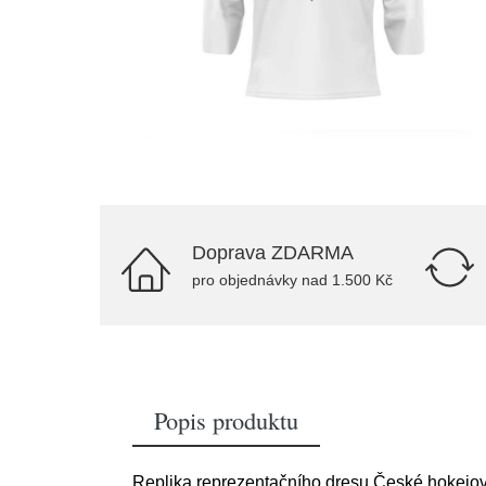
Doprava ZDARMA
pro objednávky nad 1.500 Kč
Popis produktu
Replika reprezentačního dresu České hokejové