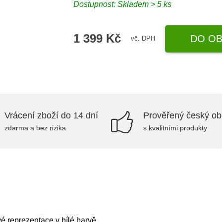
Dostupnost: Skladem > 5 ks
1 399 Kč
DO OB
vč. DPH
Vrácení zboží do 14 dní
Prověřený český o
zdarma a bez rizika
s kvalitními produkty
 reprezentace v bílé barvě.