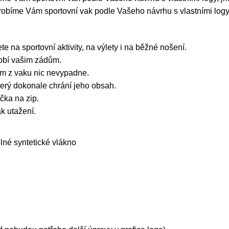
robíme Vám sportovní vak podle Vašeho návrhu s vlastními logy,
e na sportovní aktivity, na výlety i na běžné nošení.
sobí vašim zádům.
ám z vaku nic nevypadne.
erý dokonale chrání jeho obsah.
čka na zip.
ak utažení.
né syntetické vlákno