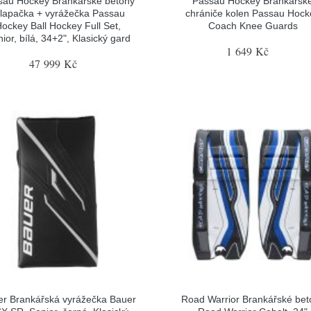
sau Hockey Brankářské betony
Passau Hockey Brankářsk
 lapačka + vyrážečka Passau
chrániče kolen Passau Hock
ockey Ball Hockey Full Set,
Coach Knee Guards
ior, bílá, 34+2", Klasický gard
1 649 Kč
47 999 Kč
r Brankářská vyrážečka Bauer
Road Warrior Brankářské bet