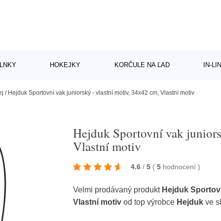
LNKY
HOKEJKY
KORČULE NA ĽAD
IN-L
ej
/
Hejduk Sportovní vak juniorský - vlastní motiv, 34x42 cm, Vlastní motiv
Hejduk Sportovní vak juniors
Vlastní motiv
4.6
/
5
(
5
hodnocení
)
Velmi prodávaný produkt
Hejduk Sportovn
Vlastní motiv
od top výrobce
Hejduk
ve s