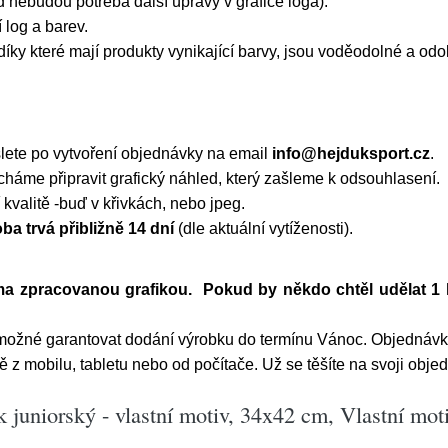
 nebudou potřeba další úpravy v grafice loga).
log a barev.
íky které mají produkty vynikající barvy, jsou voděodolné a odo
šlete po vytvoření objednávky na email
info@hejduksport.cz
.
áme připravit grafický náhled, který zašleme k odsouhlasení.
kvalitě -buď v křivkách, nebo jpeg.
ba trvá přibližně 14 dní
(dle aktuální vytíženosti).
ma zpracovanou grafikou. Pokud by někdo chtěl udělat 1 
í možné garantovat dodání výrobku do termínu Vánoc. Objednáv
z mobilu, tabletu nebo od počítače. Už se těšíte na svoji obj
 juniorský - vlastní motiv, 34x42 cm, Vlastní mot