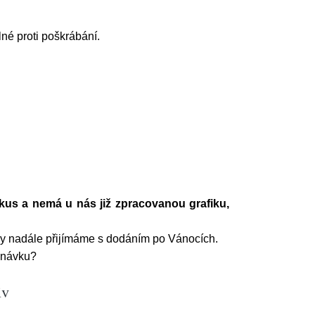
lné proti poškrábání.
kus a nemá u nás již zpracovanou grafiku,
ky nadále přijímáme s dodáním po Vánocích.
ednávku?
iv