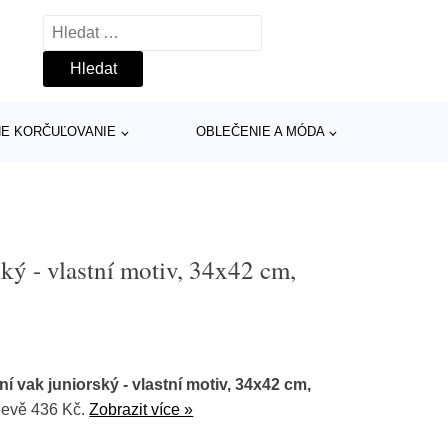
Vyhledávání
INE KORČUĽOVANIE
OBLEČENIE A MÓDA
ký - vlastní motiv, 34x42 cm,
í vak juniorský - vlastní motiv, 34x42 cm,
levě 436 Kč.
Zobrazit více »