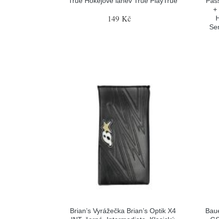
True Hokejové láhev True PlayTrue
Pas
+
149 Kč
H
Sen
Brian’s Vyrážečka Brian’s Optik X4
Baue