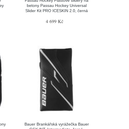
é
Passau Hockey Plastové slidery na
ey
betony Passau Hockey Universal
Slider Kit PRO ICESKIN 2.0, černá
4 699 Kč
ony
Bauer Brankářská vyrážečka Bauer