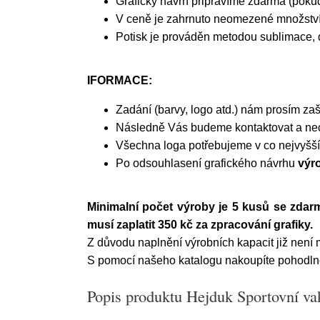
Grafický návrh připravíme zdarma (pokud
V ceně je zahrnuto neomezené množství 
Potisk je prováděn metodou sublimace, d
IFORMACE:
Zadání (barvy, logo atd.) nám prosím za
Následně Vás budeme kontaktovat a nech
Všechna loga potřebujeme v co nejvyšší 
Po odsouhlasení grafického návrhu
výro
Minimalní počet výroby je 5 kusů se zdar
musí zaplatit 350 kč za zpracování grafiky.
Z důvodu naplnění výrobních kapacit již nen
S pomocí našeho katalogu nakoupíte pohodlně 
Popis produktu Hejduk Sportovní vak