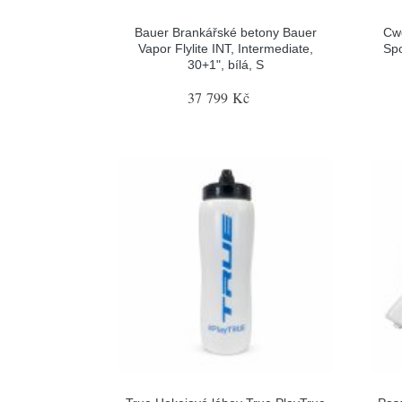
Bauer Brankářské betony Bauer
Cw
Vapor Flylite INT, Intermediate,
Spo
30+1", bílá, S
37 799 Kč