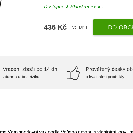
Dostupnost: Skladem > 5 ks
436 Kč
DO OBC
vč. DPH
Vrácení zboží do 14 dní
Prověřený český o
zdarma a bez rizika
s kvalitními produkty
obíme Vám sportovní vak podle Vašeho návrhu s vlastními logy, j