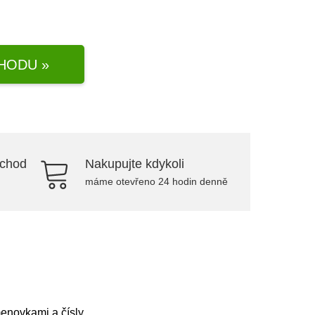
HODU »
bchod
Nakupujte kdykoli
máme otevřeno 24 hodin denně
menovkami a čísly.