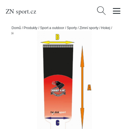
ZN sport.cz
Vyhledávání
Domů
/
Produkty
/
Sport a outdoor
/
Sporty
/
Zimní sporty
/
Hokej
/
Hejduk Stulpny sublimace pletené, Vlastní motiv