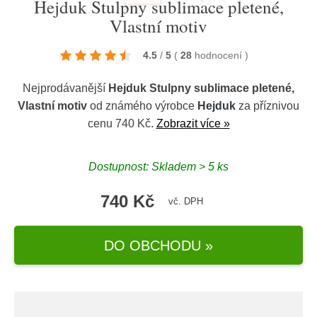
Hejduk Stulpny sublimace pletené,
Vlastní motiv
4.5
/
5
(
28
hodnocení
)
Nejprodávanější
Hejduk Stulpny sublimace pletené,
Vlastní motiv
od známého výrobce
Hejduk
za příznivou
cenu 740 Kč.
Zobrazit více »
Dostupnost: Skladem > 5 ks
740 Kč
vč. DPH
DO OBCHODU »