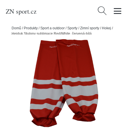
ZN sport.cz
Vyhledávání
Domů
/
Produkty
/
Sport a outdoor
/
Sporty
/
Zimní sporty
/
Hokej
/
Hejduk Stulpny sublimace Red/White, červená-bílá