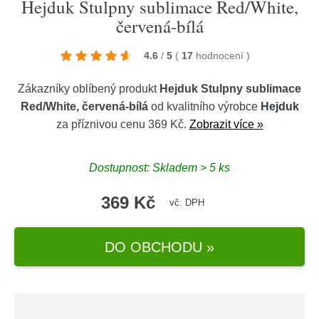
Hejduk Stulpny sublimace Red/White,
červená-bílá
4.6
/
5
(
17
hodnocení
)
Zákazníky oblíbený produkt
Hejduk Stulpny sublimace
Red/White, červená-bílá
od kvalitního výrobce
Hejduk
za příznivou cenu 369 Kč.
Zobrazit více »
Dostupnost: Skladem > 5 ks
369 Kč
vč. DPH
DO OBCHODU »