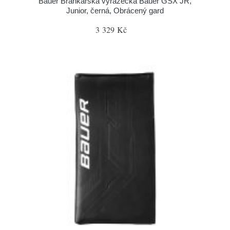
Bauer Brankářská vyrážečka Bauer GSX JR,
Junior, černá, Obrácený gard
3 329 Kč