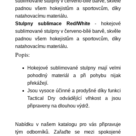
sublimované stulpny v červeno-bílé barvě, skvěle
padnou všem hokejistům a sportovcům, díky
natahovacímu materiálu.
Stulpny sublimace Red/White
- hokejové
sublimované stulpny v červeno-bílé barvě, skvěle
padnou všem hokejistům a sportovcům, díky
natahovacímu materiálu.
Popis:
Hokejové sublimované stulpny mají velmi
pohodlný materiál a při pohybu nijak
překážejí.
Jsou vysoce účinné a prodyšné díky funkci
Tactical Dry odvádějící vlhkost a jsou
připraveny na dlouhou výdrž.
Nabídku v našem katalogu pro vás připravuje
tým odborníků. Zařaďte se mezi spokojené